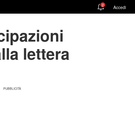
2
Accedi
cipazioni
la lettera