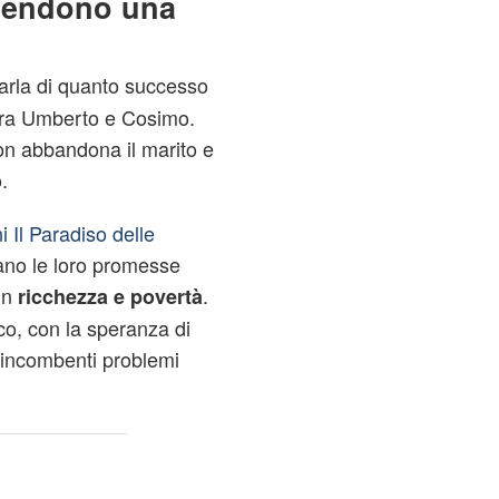
prendono una
parla di quanto successo
o tra Umberto e Cosimo.
on abbandona il marito e
.
i Il Paradiso delle
ano le loro promesse
 in
.
ricchezza e povertà
co, con la speranza di
 incombenti problemi