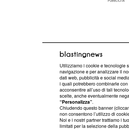
Utilizziamo i cookie e tecnologie s
navigazione e per analizzare il no
dati web, pubblicità e social media,
i quali potrebbero combinarle con a
acconsentire all’uso di tali tecnol
scelte, anche eventualmente negand
Il Paradiso delle Sign
“Personalizza”
.
confessa cosa è suc
Chiudendo questo banner (clicca
non consentono l’utilizzo di cookie 
Dante a New York
Noi e i nostri partner trattiamo i t
limitati per la selezione della pubb