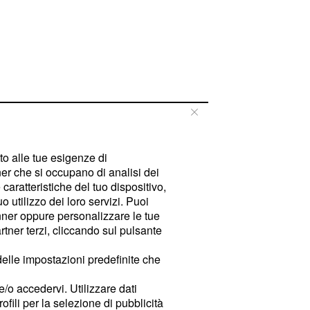
tto alle tue esigenze di
er che si occupano di analisi dei
caratteristiche del tuo dispositivo,
 utilizzo dei loro servizi. Puoi
ner oppure personalizzare le tue
tner terzi, cliccando sul pulsante
delle impostazioni predefinite che
e/o accedervi. Utilizzare dati
rofili per la selezione di pubblicità