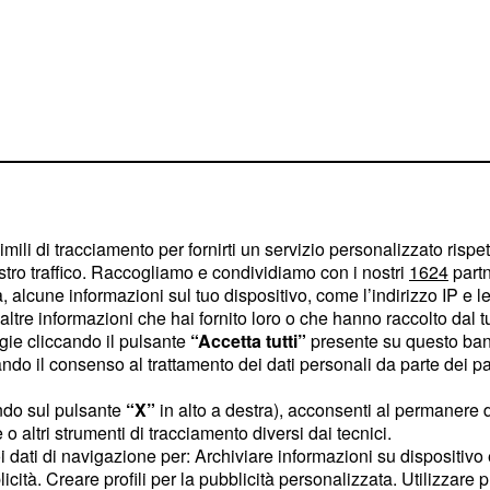
imili di tracciamento per fornirti un servizio personalizzato rispe
stro traffico. Raccogliamo e condividiamo con i nostri
1624
partn
 alcune informazioni sul tuo dispositivo, come l’indirizzo IP e le 
ltre informazioni che hai fornito loro o che hanno raccolto dal tuo
ogie cliccando il pulsante
“Accetta tutti”
presente su questo ban
o il consenso al trattamento dei dati personali da parte dei par
ore, Marta
cesso con
ndo sul pulsante
“X”
in alto a destra), acconsenti al permanere 
o altri strumenti di tracciamento diversi dai tecnici.
uoi dati di navigazione per: Archiviare informazioni su dispositivo 
licità. Creare profili per la pubblicità personalizzata. Utilizzare p