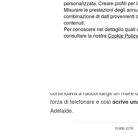
Finalmente arriva il momento della v
personalizzata. Creare profili per 
conclusiva della settimana, in onda
Misurare le prestazioni degli annun
combinazione di dati provenienti da 
prima visione assoluta. Adelaide è 
contenuti.
. M
custode di un grande segreto
Per conoscere nel dettaglio quali c
Vittorio rimandando il suo ritorno a
consultare la nostra
Cookie Policy
curare Margherita afflitta dal morbil
una soluzione per la sua complicata
I sensi di colpa della signora Conti 
decide di confessare tutto quello c
a New York, in quei giorni in cui era
continuava a raccontargli un mare d
forza di telefonare e così
scrive una
Adelaide.