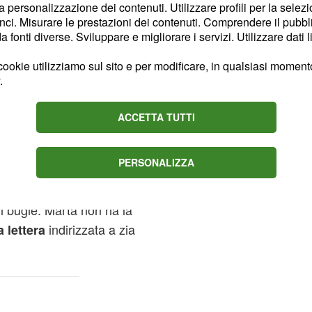
erità nella puntata
la personalizzazione dei contenuti. Utilizzare profili per la selez
 venerdì 26 marzo in
ci. Misurare le prestazioni dei contenuti. Comprendere il pubblic
fonti diverse. Sviluppare e migliorare i servizi. Utilizzare dati l
ancora una volta
arta ha preso tempo con
ookie utilizziamo sul sito e per modificare, in qualsiasi momento,
 Milano con la scusa di
.
lo, sperando di trovare
 situazione.
ACCETTA TUTTI
la sovrastano e così
PERSONALIZZA
he è accaduto con Dante
 lontana dal marito e
i bugie. Marta non ha la
indirizzata a zia
 lettera