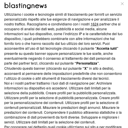
ABOUT
LINEA EDITORIALE
Utilizziamo i cookie e tecnologie simili di tracciamento per fornirti un servizio
Questa sezione offre informazioni trasparenti su Blasting
personalizzato rispetto alle tue esigenze di navigazione e per analizzare il
nostro traffico. Raccogliamo e condividiamo con i nostri
1624
partner che si
News, sui nostri processi editoriali e su come ci impegniamo a
occupano di analisi dei dati web, pubblicità e social media, alcune
creare news di qualità. Inoltre, afferma la nostra aderenza a
informazioni sul tuo dispositivo, come l’indirizzo IP e le caratteristiche del tuo
‘Trust Project - News with Integrity’
Blasting News non è
dispositivo, i quali potrebbero combinarle con altre informazioni che hai
ancora membro del programma, ma ha richiesto di farne
fornito loro o che hanno raccolto dal tuo utilizzo dei loro servizi. Puoi
parte; Trust Project non ha ancora effettuato una verifica di
acconsentire all’uso di tali tecnologie cliccando il pulsante
“Accetta tutti”
conformità agli standard.
presente su questo banner oppure personalizzare le tue scelte, anche
eventualmente negando il consenso al trattamento dei dati personali da
parte dei partner terzi, cliccando sul pulsante
“Personalizza”
.
Su di noi
Chiudendo questo banner (cliccando sul pulsante
“X”
in alto a destra),
acconsenti al permanere delle impostazioni predefinite che non consentono
Team editoriale
l’utilizzo di cookie o altri strumenti di tracciamento diversi dai tecnici.
Noi e i nostri partner trattiamo i tuoi dati di navigazione per: Archiviare
Corporate
informazioni su dispositivo e/o accedervi. Utilizzare dati limitati per la
selezione della pubblicità. Creare profili per la pubblicità personalizzata.
Redazione
Utilizzare profili per la selezione di pubblicità personalizzata. Creare profili
per la personalizzazione dei contenuti. Utilizzare profili per la selezione di
Informativa Privacy
contenuti personalizzati. Misurare le prestazioni degli annunci. Misurare le
prestazioni dei contenuti. Comprendere il pubblico attraverso statistiche o la
Cookie Policy
combinazione di dati provenienti da fonti diverse. Sviluppare e migliorare i
servizi. Utilizzare dati limitati per la selezione dei contenuti.
Blasting SA, IDI CHE-247.845.224, Via Carlo Frasca, 3 - 6900
Per conoscere nel dettaglio quali cookie utilizziamo sul sito e per modificare,