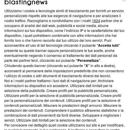
Utilizziamo i cookie e tecnologie simili di tracciamento per fornirti un servizio
Questa sezione offre informazioni trasparenti su Blasting
personalizzato rispetto alle tue esigenze di navigazione e per analizzare il
nostro traffico. Raccogliamo e condividiamo con i nostri
1624
partner che si
News, sui nostri processi editoriali e su come ci impegniamo a
occupano di analisi dei dati web, pubblicità e social media, alcune
creare news di qualità. Inoltre, afferma la nostra aderenza a
informazioni sul tuo dispositivo, come l’indirizzo IP e le caratteristiche del tuo
‘Trust Project - News with Integrity’
Blasting News non è
dispositivo, i quali potrebbero combinarle con altre informazioni che hai
ancora membro del programma, ma ha richiesto di farne
fornito loro o che hanno raccolto dal tuo utilizzo dei loro servizi. Puoi
parte; Trust Project non ha ancora effettuato una verifica di
acconsentire all’uso di tali tecnologie cliccando il pulsante
“Accetta tutti”
conformità agli standard.
presente su questo banner oppure personalizzare le tue scelte, anche
eventualmente negando il consenso al trattamento dei dati personali da
parte dei partner terzi, cliccando sul pulsante
“Personalizza”
.
Su di noi
Chiudendo questo banner (cliccando sul pulsante
“X”
in alto a destra),
acconsenti al permanere delle impostazioni predefinite che non consentono
Team editoriale
l’utilizzo di cookie o altri strumenti di tracciamento diversi dai tecnici.
Noi e i nostri partner trattiamo i tuoi dati di navigazione per: Archiviare
Corporate
informazioni su dispositivo e/o accedervi. Utilizzare dati limitati per la
selezione della pubblicità. Creare profili per la pubblicità personalizzata.
Redazione
Utilizzare profili per la selezione di pubblicità personalizzata. Creare profili
per la personalizzazione dei contenuti. Utilizzare profili per la selezione di
Informativa Privacy
contenuti personalizzati. Misurare le prestazioni degli annunci. Misurare le
prestazioni dei contenuti. Comprendere il pubblico attraverso statistiche o la
Cookie Policy
combinazione di dati provenienti da fonti diverse. Sviluppare e migliorare i
servizi. Utilizzare dati limitati per la selezione dei contenuti.
Blasting SA, IDI CHE-247.845.224, Via Carlo Frasca, 3 - 6900
Per conoscere nel dettaglio quali cookie utilizziamo sul sito e per modificare,
Lugano (Svizzera) Tel:
+39 0690258937
in qualsiasi momento, le tue preferenze, ti invitiamo a consultare la nostra