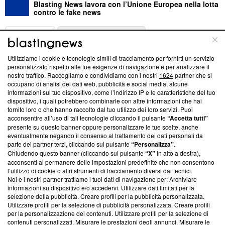
Blasting News lavora con l’Unione Europea nella lotta
contro le fake news
ABOUT
LINEA EDITORIALE
Utilizziamo i cookie e tecnologie simili di tracciamento per fornirti un servizio
Questa sezione offre informazioni trasparenti su Blasting
personalizzato rispetto alle tue esigenze di navigazione e per analizzare il
nostro traffico. Raccogliamo e condividiamo con i nostri
1624
partner che si
News, sui nostri processi editoriali e su come ci impegniamo a
occupano di analisi dei dati web, pubblicità e social media, alcune
creare news di qualità. Inoltre, afferma la nostra aderenza a
informazioni sul tuo dispositivo, come l’indirizzo IP e le caratteristiche del tuo
‘Trust Project - News with Integrity’
Blasting News non è
dispositivo, i quali potrebbero combinarle con altre informazioni che hai
ancora membro del programma, ma ha richiesto di farne
fornito loro o che hanno raccolto dal tuo utilizzo dei loro servizi. Puoi
parte; Trust Project non ha ancora effettuato una verifica di
acconsentire all’uso di tali tecnologie cliccando il pulsante
“Accetta tutti”
conformità agli standard.
presente su questo banner oppure personalizzare le tue scelte, anche
eventualmente negando il consenso al trattamento dei dati personali da
parte dei partner terzi, cliccando sul pulsante
“Personalizza”
.
Su di noi
Chiudendo questo banner (cliccando sul pulsante
“X”
in alto a destra),
acconsenti al permanere delle impostazioni predefinite che non consentono
Team editoriale
l’utilizzo di cookie o altri strumenti di tracciamento diversi dai tecnici.
Noi e i nostri partner trattiamo i tuoi dati di navigazione per: Archiviare
Corporate
informazioni su dispositivo e/o accedervi. Utilizzare dati limitati per la
selezione della pubblicità. Creare profili per la pubblicità personalizzata.
Redazione
Utilizzare profili per la selezione di pubblicità personalizzata. Creare profili
per la personalizzazione dei contenuti. Utilizzare profili per la selezione di
Informativa Privacy
contenuti personalizzati. Misurare le prestazioni degli annunci. Misurare le