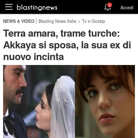
2
Accedi
NEWS & VIDEO
Blasting News Italia
>
Tv e Gossip
Terra amara, trame turche:
Akkaya si sposa, la sua ex di
nuovo incinta