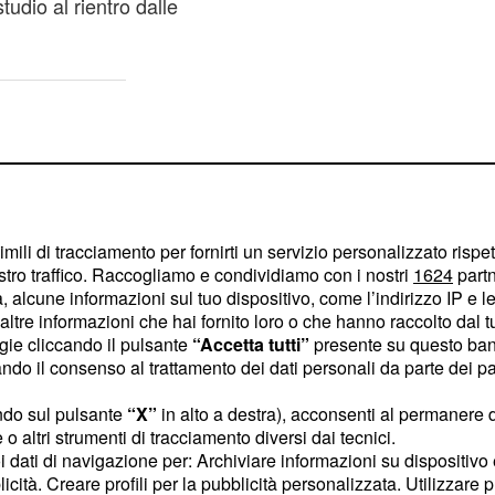
udio al rientro dalle
imili di tracciamento per fornirti un servizio personalizzato rispe
stro traffico. Raccogliamo e condividiamo con i nostri
1624
partn
 alcune informazioni sul tuo dispositivo, come l’indirizzo IP e le 
ltre informazioni che hai fornito loro o che hanno raccolto dal tuo
ogie cliccando il pulsante
“Accetta tutti”
presente su questo ban
o il consenso al trattamento dei dati personali da parte dei par
ndo sul pulsante
“X”
in alto a destra), acconsenti al permanere 
o altri strumenti di tracciamento diversi dai tecnici.
uoi dati di navigazione per: Archiviare informazioni su dispositivo 
icuramente quelli su un
licità. Creare profili per la pubblicità personalizzata. Utilizzare p