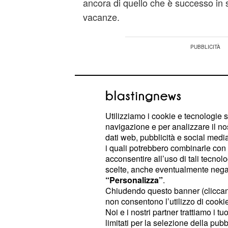
ancora di quello che è successo in st
vacanze.
Utilizziamo i cookie e tecnologie s
navigazione e per analizzare il no
dati web, pubblicità e social media,
i quali potrebbero combinarle con a
acconsentire all’uso di tali tecnol
scelte, anche eventualmente negand
“Personalizza”
.
Chiudendo questo banner (clicca
non consentono l’utilizzo di cookie 
Noi e i nostri partner trattiamo i t
Gli spoiler più chiacchierati sono s
limitati per la selezione della pubb