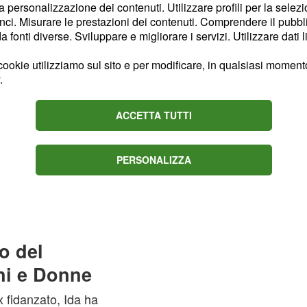
to da tre protagonisti
la personalizzazione dei contenuti. Utilizzare profili per la selez
ci. Misurare le prestazioni dei contenuti. Comprendere il pubblic
fonti diverse. Sviluppare e migliorare i servizi. Utilizzare dati l
se del dating show ha
ookie utilizziamo sul sito e per modificare, in qualsiasi momento,
to più carico che mai,
.
ventare il protagonista
ACCETTA TUTTI
d esempio, il cavaliere
PERSONALIZZA
su quello che è
Ida
vvero quando il
io del
ni e Donne
 fidanzato, Ida ha