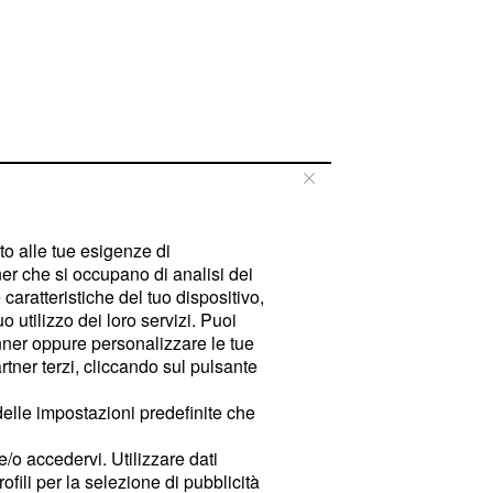
tto alle tue esigenze di
er che si occupano di analisi dei
caratteristiche del tuo dispositivo,
 utilizzo dei loro servizi. Puoi
ner oppure personalizzare le tue
tner terzi, cliccando sul pulsante
delle impostazioni predefinite che
e/o accedervi. Utilizzare dati
rofili per la selezione di pubblicità