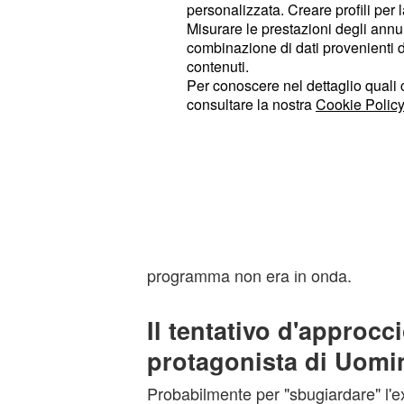
potenziale "triangolo amoroso" forma
personalizzata. Creare profili per 
Misurare le prestazioni degli annun
del cast.
combinazione di dati provenienti da 
contenuti.
Chi ha partecipato alle prime ripre
Per conoscere nel dettaglio quali c
fatto sapere che
è rientra
Riccardo
consultare la nostra
Cookie Policy
con evidentemente l'intenzione di di
indiscusso della nuova edizione.
Nel corso del primo appuntamento, a
si è scontrato veementemente con
accaduto tra loro nei mesi scorsi, o
programma non era in onda.
Il tentativo d'approcc
protagonista di Uomi
Probabilmente per "sbugiardare" l'ex