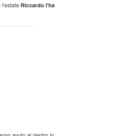
 l'estate
Riccardo l'ha
nno avuto al rientro in