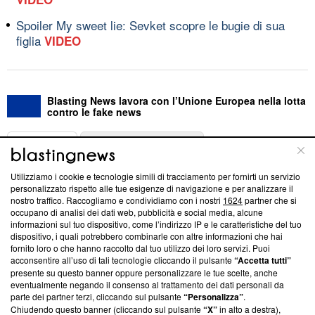
Spoiler My sweet lie: Sevket scopre le bugie di sua
figlia
VIDEO
Blasting News lavora con l’Unione Europea nella lotta
contro le fake news
ABOUT
LINEA EDITORIALE
Utilizziamo i cookie e tecnologie simili di tracciamento per fornirti un servizio
Questa sezione offre informazioni trasparenti su Blasting
personalizzato rispetto alle tue esigenze di navigazione e per analizzare il
nostro traffico. Raccogliamo e condividiamo con i nostri
1624
partner che si
News, sui nostri processi editoriali e su come ci impegniamo a
occupano di analisi dei dati web, pubblicità e social media, alcune
creare news di qualità. Inoltre, afferma la nostra aderenza a
informazioni sul tuo dispositivo, come l’indirizzo IP e le caratteristiche del tuo
‘Trust Project - News with Integrity’
Blasting News non è
dispositivo, i quali potrebbero combinarle con altre informazioni che hai
ancora membro del programma, ma ha richiesto di farne
fornito loro o che hanno raccolto dal tuo utilizzo dei loro servizi. Puoi
parte; Trust Project non ha ancora effettuato una verifica di
acconsentire all’uso di tali tecnologie cliccando il pulsante
“Accetta tutti”
conformità agli standard.
presente su questo banner oppure personalizzare le tue scelte, anche
eventualmente negando il consenso al trattamento dei dati personali da
parte dei partner terzi, cliccando sul pulsante
“Personalizza”
.
Su di noi
Chiudendo questo banner (cliccando sul pulsante
“X”
in alto a destra),