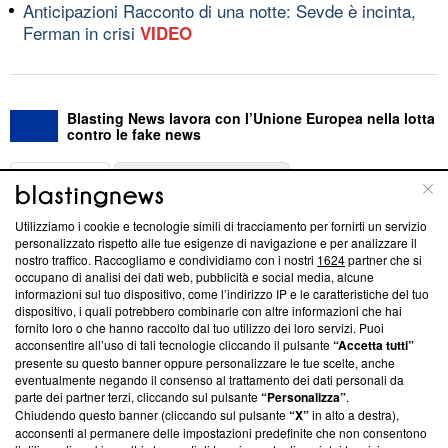
Anticipazioni Racconto di una notte: Sevde è incinta,
Ferman in crisi
VIDEO
Blasting News lavora con l’Unione Europea nella lotta
contro le fake news
ABOUT
LINEA EDITORIALE
Utilizziamo i cookie e tecnologie simili di tracciamento per fornirti un servizio
Questa sezione offre informazioni trasparenti su Blasting
personalizzato rispetto alle tue esigenze di navigazione e per analizzare il
nostro traffico. Raccogliamo e condividiamo con i nostri
1624
partner che si
News, sui nostri processi editoriali e su come ci impegniamo a
occupano di analisi dei dati web, pubblicità e social media, alcune
creare news di qualità. Inoltre, afferma la nostra aderenza a
informazioni sul tuo dispositivo, come l’indirizzo IP e le caratteristiche del tuo
‘Trust Project - News with Integrity’
Blasting News non è
dispositivo, i quali potrebbero combinarle con altre informazioni che hai
ancora membro del programma, ma ha richiesto di farne
fornito loro o che hanno raccolto dal tuo utilizzo dei loro servizi. Puoi
parte; Trust Project non ha ancora effettuato una verifica di
acconsentire all’uso di tali tecnologie cliccando il pulsante
“Accetta tutti”
conformità agli standard.
presente su questo banner oppure personalizzare le tue scelte, anche
eventualmente negando il consenso al trattamento dei dati personali da
parte dei partner terzi, cliccando sul pulsante
“Personalizza”
.
Su di noi
Chiudendo questo banner (cliccando sul pulsante
“X”
in alto a destra),
acconsenti al permanere delle impostazioni predefinite che non consentono
Team editoriale