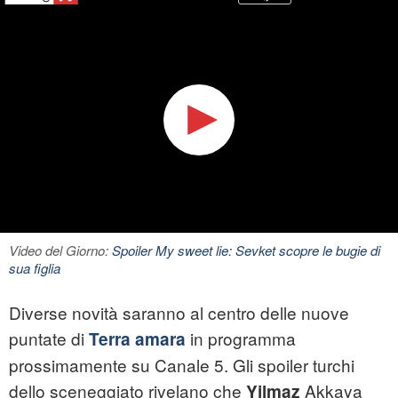
Video del Giorno:
Spoiler My sweet lie: Sevket scopre le bugie di
sua figlia
Diverse novità saranno al centro delle nuove
puntate di
in programma
Terra amara
prossimamente su Canale 5. Gli spoiler turchi
dello sceneggiato rivelano che
Akkaya
Yilmaz