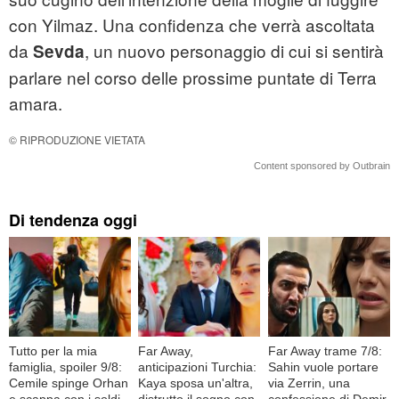
con Yilmaz. Una confidenza che verrà ascoltata
da
, un nuovo personaggio di cui si sentirà
Sevda
parlare nel corso delle prossime puntate di Terra
amara.
© RIPRODUZIONE VIETATA
Content sponsored by Outbrain
Di tendenza oggi
Tutto per la mia
Far Away,
Far Away trame 7/8:
famiglia, spoiler 9/8:
anticipazioni Turchia:
Sahin vuole portare
Cemile spinge Orhan
Kaya sposa un'altra,
via Zerrin, una
e scappa con i soldi
distrutto il sogno con
confessione di Demir