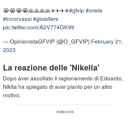
😭😭😭😭🙏🙏🙏🙏✈️✈️✈️✈️
#gfvip
#oriele
#incorvassi
#gioiellers
pic.twitter.com/A2V774GK99
— OpinionistaGFVIP (@O_GFVIP)
February 21,
2023
La reazione delle 'Nikella'
Dopo aver ascoltato il ragionamento di Edoardo,
Nikita ha spiegato di aver pianto per un altro
motivo.