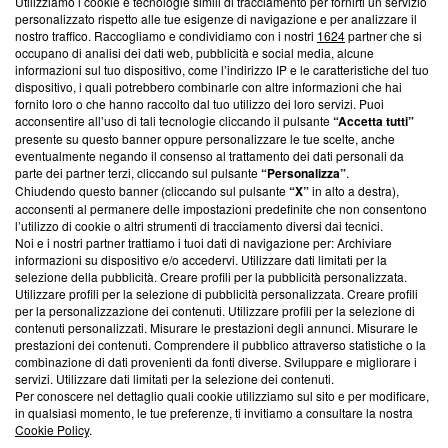
Utilizziamo i cookie e tecnologie simili di tracciamento per fornirti un servizio
personalizzato rispetto alle tue esigenze di navigazione e per analizzare il
Questa sezione offre informazioni trasparenti su Blasting
nostro traffico. Raccogliamo e condividiamo con i nostri
1624
partner che si
News, sui nostri processi editoriali e su come ci impegniamo a
occupano di analisi dei dati web, pubblicità e social media, alcune
creare news di qualità. Inoltre, afferma la nostra aderenza a
informazioni sul tuo dispositivo, come l’indirizzo IP e le caratteristiche del tuo
‘Trust Project - News with Integrity’
Blasting News non è
dispositivo, i quali potrebbero combinarle con altre informazioni che hai
fornito loro o che hanno raccolto dal tuo utilizzo dei loro servizi. Puoi
ancora membro del programma, ma ha richiesto di farne
acconsentire all’uso di tali tecnologie cliccando il pulsante
“Accetta tutti”
parte; Trust Project non ha ancora effettuato una verifica di
presente su questo banner oppure personalizzare le tue scelte, anche
conformità agli standard.
eventualmente negando il consenso al trattamento dei dati personali da
parte dei partner terzi, cliccando sul pulsante
“Personalizza”
.
Su di noi
Chiudendo questo banner (cliccando sul pulsante
“X”
in alto a destra),
acconsenti al permanere delle impostazioni predefinite che non consentono
Team editoriale
l’utilizzo di cookie o altri strumenti di tracciamento diversi dai tecnici.
Noi e i nostri partner trattiamo i tuoi dati di navigazione per: Archiviare
Corporate
informazioni su dispositivo e/o accedervi. Utilizzare dati limitati per la
selezione della pubblicità. Creare profili per la pubblicità personalizzata.
Redazione
Utilizzare profili per la selezione di pubblicità personalizzata. Creare profili
per la personalizzazione dei contenuti. Utilizzare profili per la selezione di
Informativa Privacy
contenuti personalizzati. Misurare le prestazioni degli annunci. Misurare le
prestazioni dei contenuti. Comprendere il pubblico attraverso statistiche o la
Cookie Policy
combinazione di dati provenienti da fonti diverse. Sviluppare e migliorare i
servizi. Utilizzare dati limitati per la selezione dei contenuti.
Per conoscere nel dettaglio quali cookie utilizziamo sul sito e per modificare,
Blasting SA, IDI CHE-247.845.224, Via Carlo Frasca, 3 - 6900
in qualsiasi momento, le tue preferenze, ti invitiamo a consultare la nostra
Lugano (Svizzera) Tel:
+39 0690258937
Cookie Policy
.