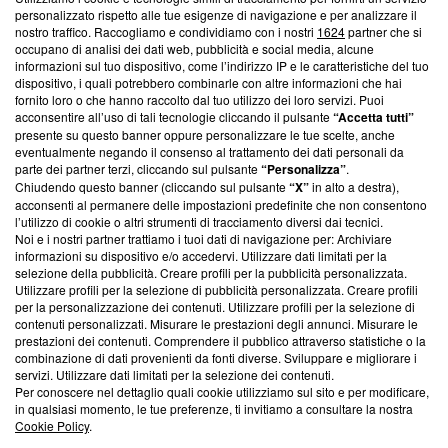
Questa sezione offre informazioni trasparenti su Blasting
personalizzato rispetto alle tue esigenze di navigazione e per analizzare il
nostro traffico. Raccogliamo e condividiamo con i nostri
1624
partner che si
News, sui nostri processi editoriali e su come ci impegniamo a
occupano di analisi dei dati web, pubblicità e social media, alcune
creare news di qualità. Inoltre, afferma la nostra aderenza a
informazioni sul tuo dispositivo, come l’indirizzo IP e le caratteristiche del tuo
‘Trust Project - News with Integrity’
Blasting News non è
dispositivo, i quali potrebbero combinarle con altre informazioni che hai
ancora membro del programma, ma ha richiesto di farne
fornito loro o che hanno raccolto dal tuo utilizzo dei loro servizi. Puoi
parte; Trust Project non ha ancora effettuato una verifica di
acconsentire all’uso di tali tecnologie cliccando il pulsante
“Accetta tutti”
conformità agli standard.
presente su questo banner oppure personalizzare le tue scelte, anche
eventualmente negando il consenso al trattamento dei dati personali da
parte dei partner terzi, cliccando sul pulsante
“Personalizza”
.
Su di noi
Chiudendo questo banner (cliccando sul pulsante
“X”
in alto a destra),
acconsenti al permanere delle impostazioni predefinite che non consentono
Team editoriale
l’utilizzo di cookie o altri strumenti di tracciamento diversi dai tecnici.
Noi e i nostri partner trattiamo i tuoi dati di navigazione per: Archiviare
Corporate
informazioni su dispositivo e/o accedervi. Utilizzare dati limitati per la
selezione della pubblicità. Creare profili per la pubblicità personalizzata.
Redazione
Utilizzare profili per la selezione di pubblicità personalizzata. Creare profili
per la personalizzazione dei contenuti. Utilizzare profili per la selezione di
Informativa Privacy
contenuti personalizzati. Misurare le prestazioni degli annunci. Misurare le
prestazioni dei contenuti. Comprendere il pubblico attraverso statistiche o la
Cookie Policy
combinazione di dati provenienti da fonti diverse. Sviluppare e migliorare i
servizi. Utilizzare dati limitati per la selezione dei contenuti.
Blasting SA, IDI CHE-247.845.224, Via Carlo Frasca, 3 - 6900
Per conoscere nel dettaglio quali cookie utilizziamo sul sito e per modificare,
Lugano (Svizzera) Tel:
+39 0690258937
in qualsiasi momento, le tue preferenze, ti invitiamo a consultare la nostra
Cookie Policy
.
© 2026 Blasting News