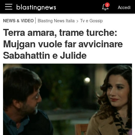
2
Accedi
NEWS & VIDEO
Blasting News Italia
>
Tv e Gossip
Terra amara, trame turche:
Mujgan vuole far avvicinare
Sabahattin e Julide