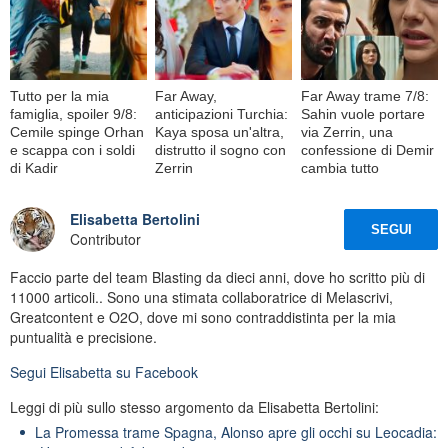
Tutto per la mia
Far Away,
Far Away trame 7/8:
famiglia, spoiler 9/8:
anticipazioni Turchia:
Sahin vuole portare
Cemile spinge Orhan
Kaya sposa un'altra,
via Zerrin, una
e scappa con i soldi
distrutto il sogno con
confessione di Demir
di Kadir
Zerrin
cambia tutto
Elisabetta Bertolini
SEGUI
Contributor
Faccio parte del team Blasting da dieci anni, dove ho scritto più di
11000 articoli.. Sono una stimata collaboratrice di Melascrivi,
Greatcontent e O2O, dove mi sono contraddistinta per la mia
puntualità e precisione.
Segui
Elisabetta
su Facebook
Leggi di più sullo stesso argomento da Elisabetta Bertolini:
La Promessa trame Spagna, Alonso apre gli occhi su Leocadia: