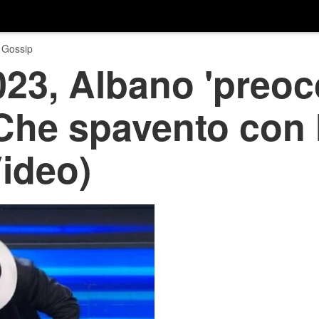
 Gossip
3, Albano 'preocc
'Che spavento con 
Video)