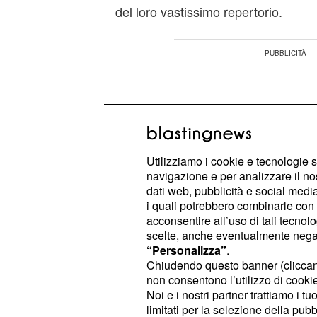
del loro vastissimo repertorio.
Utilizziamo i cookie e tecnologie s
navigazione e per analizzare il no
dati web, pubblicità e social media,
i quali potrebbero combinarle con a
acconsentire all’uso di tali tecnol
scelte, anche eventualmente negand
“Personalizza”
.
Chiudendo questo banner (clicca
non consentono l’utilizzo di cookie 
Un momento che è stato particolar
Noi e i nostri partner trattiamo i t
limitati per la selezione della pubb
pubblico social che, in quel momen