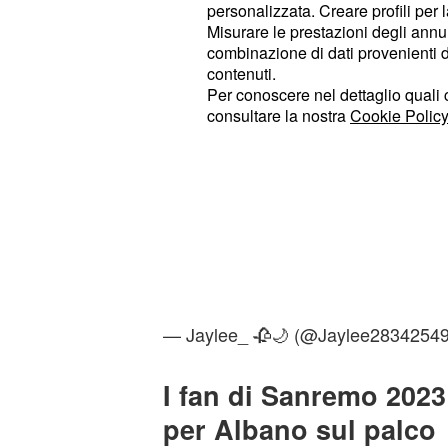
personalizzata. Creare profili per 
commentando la kermesse in diretta 
Misurare le prestazioni degli annun
combinazione di dati provenienti da 
Ad un certo punto, però, c'è stato il
contenuti.
Per conoscere nel dettaglio quali c
inaspettato: dopo la splendida perf
consultare la nostra
Cookie Policy
'preoccupare' i suoi fan.
RAGA ALBANO CHE FA LE FLESSI
IO A 20 CHE IN BASE A COME D
CON IL MAL DI SCHIENA
#Sanre
pic.twitter.com/sx6VJ9An2m
— Jaylee_ 🥀🌙 (@Jaylee2834254
I fan di Sanremo 2023
per Albano sul palco