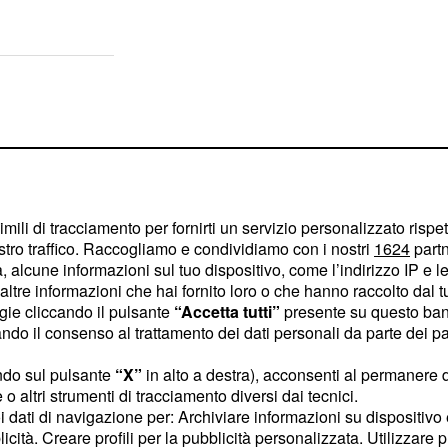
imili di tracciamento per fornirti un servizio personalizzato rispe
stro traffico. Raccogliamo e condividiamo con i nostri
1624
partn
 alcune informazioni sul tuo dispositivo, come l’indirizzo IP e le 
ltre informazioni che hai fornito loro o che hanno raccolto dal tuo
ogie cliccando il pulsante
“Accetta tutti”
presente su questo ban
o il consenso al trattamento dei dati personali da parte dei par
ndo sul pulsante
“X”
in alto a destra), acconsenti al permanere 
o altri strumenti di tracciamento diversi dai tecnici.
mente apprezzato dal
uoi dati di navigazione per: Archiviare informazioni su dispositivo 
licità. Creare profili per la pubblicità personalizzata. Utilizzare p
to, stava seguendo e