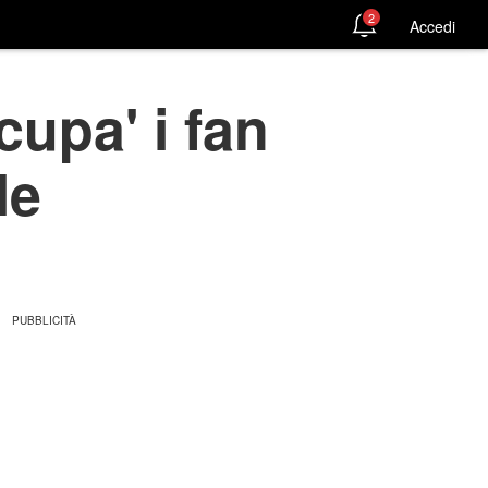
2
Accedi
upa' i fan
le