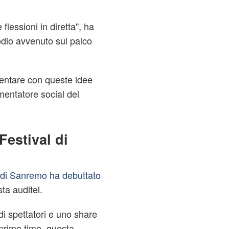
lessioni in diretta", ha
odio avvenuto sul palco
ntare con queste idee
mentatore social del
Festival di
 di Sanremo ha debuttato
ta auditel.
di spettatori e uno share
prime time, questa