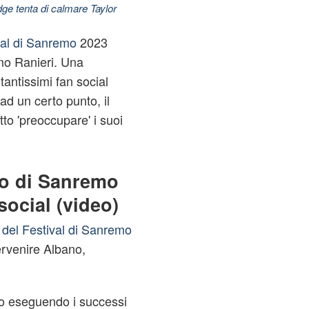
dge tenta di calmare Taylor
val di Sanremo
2023
o Ranieri. Una
antissimi fan social
d un certo punto, il
to 'preoccupare' i suoi
co di Sanremo
social (video)
del Festival di Sanremo
ervenire Albano,
uno eseguendo i successi