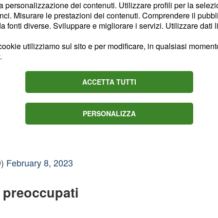
la personalizzazione dei contenuti. Utilizzare profili per la selez
televisiva.
ci. Misurare le prestazioni dei contenuti. Comprendere il pubblic
fonti diverse. Sviluppare e migliorare i servizi. Utilizzare dati l
 colpo di scena
ookie utilizziamo sul sito e per modificare, in qualsiasi momento,
ormance, Albano ha fatto
.
ACCETTA TUTTI
ONI A 80 ANNI.
ORMO MI SVEGLIO
PERSONALIZZA
mo2023
9)
February 8, 2023
 preoccupati