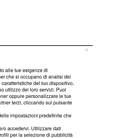
tto alle tue esigenze di
er che si occupano di analisi dei
caratteristiche del tuo dispositivo,
 utilizzo dei loro servizi. Puoi
ner oppure personalizzare le tue
tner terzi, cliccando sul pulsante
delle impostazioni predefinite che
e/o accedervi. Utilizzare dati
rofili per la selezione di pubblicità