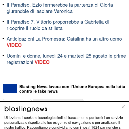
Il Paradiso, Ezio fermerebbe la partenza di Gloria
giurandole di lasciare Veronica
Il Paradiso 7, Vittorio proporrebbe a Gabriella di
ricoprire il ruolo da stilista
Anticipazioni La Promessa: Catalina ha un altro uomo
VIDEO
Uomini e donne, lunedì 24 e martedì 25 agosto le prime
registrazioni
VIDEO
Blasting News lavora con l’Unione Europea nella lotta
contro le fake news
ABOUT
LINEA EDITORIALE
Utilizziamo i cookie e tecnologie simili di tracciamento per fornirti un servizio
Questa sezione offre informazioni trasparenti su Blasting
personalizzato rispetto alle tue esigenze di navigazione e per analizzare il
nostro traffico. Raccogliamo e condividiamo con i nostri
1624
partner che si
News, sui nostri processi editoriali e su come ci impegniamo a