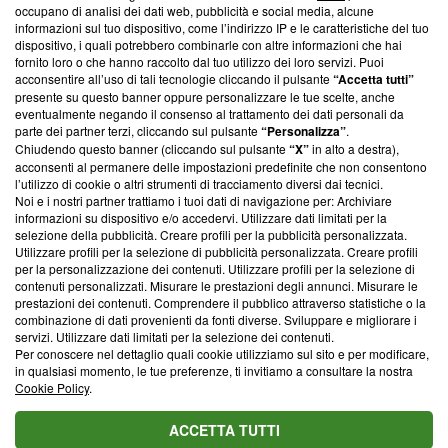
occupano di analisi dei dati web, pubblicità e social media, alcune
creare news di qualità. Inoltre, afferma la nostra aderenza a
informazioni sul tuo dispositivo, come l’indirizzo IP e le caratteristiche del tuo
‘Trust Project - News with Integrity’
Blasting News non è
dispositivo, i quali potrebbero combinarle con altre informazioni che hai
ancora membro del programma, ma ha richiesto di farne
fornito loro o che hanno raccolto dal tuo utilizzo dei loro servizi. Puoi
parte; Trust Project non ha ancora effettuato una verifica di
acconsentire all’uso di tali tecnologie cliccando il pulsante
“Accetta tutti”
conformità agli standard.
presente su questo banner oppure personalizzare le tue scelte, anche
eventualmente negando il consenso al trattamento dei dati personali da
parte dei partner terzi, cliccando sul pulsante
“Personalizza”
.
Su di noi
Chiudendo questo banner (cliccando sul pulsante
“X”
in alto a destra),
acconsenti al permanere delle impostazioni predefinite che non consentono
Team editoriale
l’utilizzo di cookie o altri strumenti di tracciamento diversi dai tecnici.
Noi e i nostri partner trattiamo i tuoi dati di navigazione per: Archiviare
Corporate
informazioni su dispositivo e/o accedervi. Utilizzare dati limitati per la
selezione della pubblicità. Creare profili per la pubblicità personalizzata.
Redazione
Utilizzare profili per la selezione di pubblicità personalizzata. Creare profili
per la personalizzazione dei contenuti. Utilizzare profili per la selezione di
Informativa Privacy
contenuti personalizzati. Misurare le prestazioni degli annunci. Misurare le
prestazioni dei contenuti. Comprendere il pubblico attraverso statistiche o la
Cookie Policy
combinazione di dati provenienti da fonti diverse. Sviluppare e migliorare i
servizi. Utilizzare dati limitati per la selezione dei contenuti.
Blasting SA, IDI CHE-247.845.224, Via Carlo Frasca, 3 - 6900
Per conoscere nel dettaglio quali cookie utilizziamo sul sito e per modificare,
Lugano (Svizzera) Tel:
+39 0690258937
in qualsiasi momento, le tue preferenze, ti invitiamo a consultare la nostra
Cookie Policy
.
© 2026 Blasting News
ACCETTA TUTTI