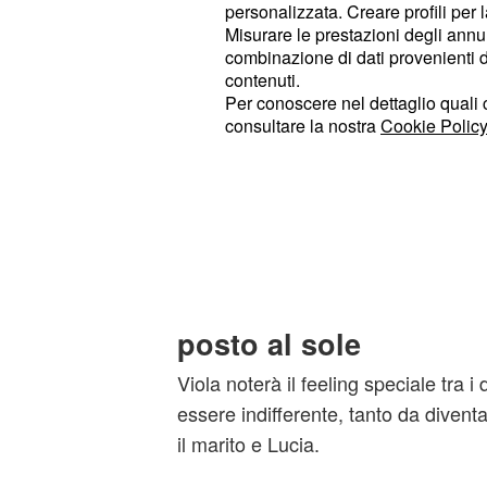
marito Eugenio.
personalizzata. Creare profili per 
Misurare le prestazioni degli annun
combinazione di dati provenienti da 
Tuttavia, nel corso dei nuovi episod
contenuti.
Viola si ritroverà a vivere una situaz
Per conoscere nel dettaglio quali c
consultare la nostra
Cookie Policy
Il motivo è legato a un inaspettato 
Eugenio e Lucia, il pm entrato in sc
processo contro Lello Valsano.
Eugenio potrebbe ch
Viola nelle prossime 
posto al sole
Viola noterà il feeling speciale tra i
essere indifferente, tanto da divent
il marito e Lucia.