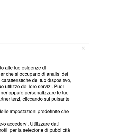
tto alle tue esigenze di
er che si occupano di analisi dei
caratteristiche del tuo dispositivo,
 utilizzo dei loro servizi. Puoi
ner oppure personalizzare le tue
tner terzi, cliccando sul pulsante
delle impostazioni predefinite che
e/o accedervi. Utilizzare dati
rofili per la selezione di pubblicità