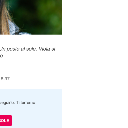
n posto al sole: Viola si
io
18:37
seguirlo. Ti terremo
SOLE