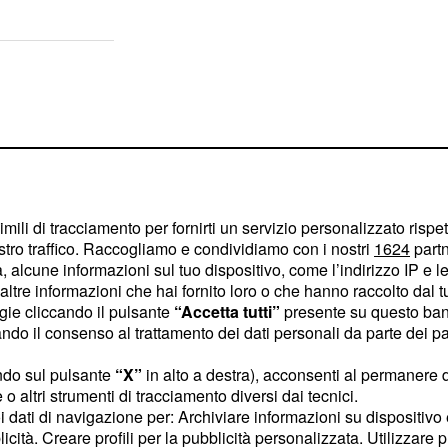
imili di tracciamento per fornirti un servizio personalizzato rispe
stro traffico. Raccogliamo e condividiamo con i nostri
1624
partn
 alcune informazioni sul tuo dispositivo, come l’indirizzo IP e le 
ltre informazioni che hai fornito loro o che hanno raccolto dal tuo
ogie cliccando il pulsante
“Accetta tutti”
presente su questo ban
o il consenso al trattamento dei dati personali da parte dei par
ndo sul pulsante
“X”
in alto a destra), acconsenti al permanere 
o altri strumenti di tracciamento diversi dai tecnici.
el cuore dell'insegnante,
uoi dati di navigazione per: Archiviare informazioni su dispositivo 
lontanata sempre più dal
licità. Creare profili per la pubblicità personalizzata. Utilizzare p