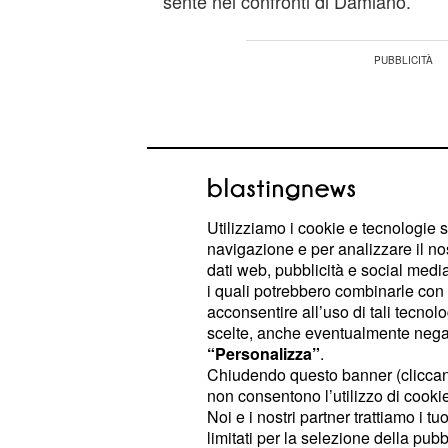
sente nei confronti di Damiano.
Utilizziamo i cookie e tecnologie s
navigazione e per analizzare il no
dati web, pubblicità e social media,
i quali potrebbero combinarle con a
acconsentire all’uso di tali tecnol
scelte, anche eventualmente negand
“Personalizza”
.
Chiudendo questo banner (clicca
non consentono l’utilizzo di cookie 
Il poliziotto ha saputo far breccia n
Noi e i nostri partner trattiamo i t
che in questo ultimo periodo si è al
limitati per la selezione della pubb