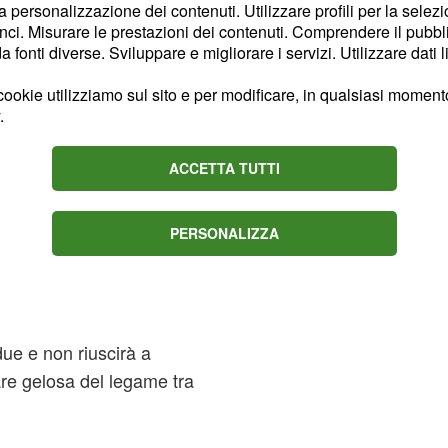
la personalizzazione dei contenuti. Utilizzare profili per la selez
ci. Misurare le prestazioni dei contenuti. Comprendere il pubblic
fonti diverse. Sviluppare e migliorare i servizi. Utilizzare dati l
i di questa stagione,
ione di profonda crisi.
ookie utilizziamo sul sito e per modificare, in qualsiasi momento,
.
avvicinamento tra
ena nel corso del
ACCETTA TUTTI
PERSONALIZZA
iudere con
puntate di Un
 due e non riuscirà a
are gelosa del legame tra