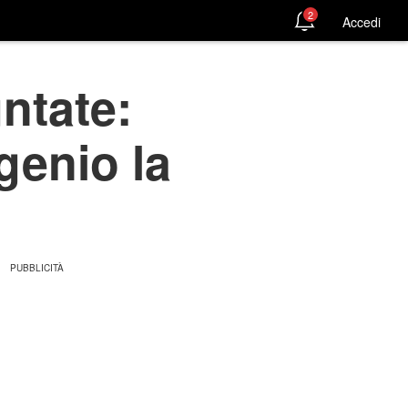
2
Accedi
ntate:
genio la