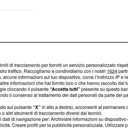
imili di tracciamento per fornirti un servizio personalizzato rispe
stro traffico. Raccogliamo e condividiamo con i nostri
1624
partn
 alcune informazioni sul tuo dispositivo, come l’indirizzo IP e le 
ltre informazioni che hai fornito loro o che hanno raccolto dal tuo
ogie cliccando il pulsante
“Accetta tutti”
presente su questo ban
o il consenso al trattamento dei dati personali da parte dei par
ndo sul pulsante
“X”
in alto a destra), acconsenti al permanere 
lla passione e nel corso
o altri strumenti di tracciamento diversi dai tecnici.
uoi dati di navigazione per: Archiviare informazioni su dispositivo 
i andare anche a un
licità. Creare profili per la pubblicità personalizzata. Utilizzare p