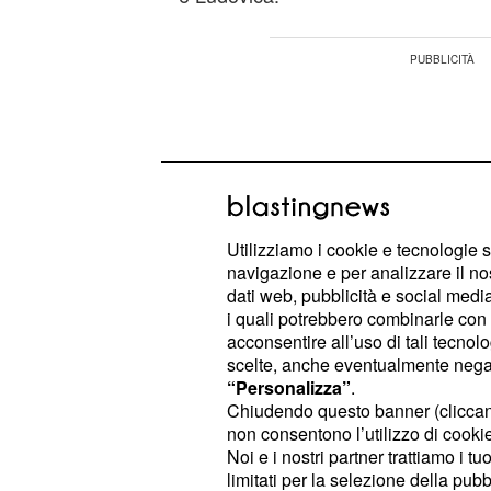
Utilizziamo i cookie e tecnologie s
navigazione e per analizzare il no
dati web, pubblicità e social media,
i quali potrebbero combinarle con a
acconsentire all’uso di tali tecnol
scelte, anche eventualmente negand
“Personalizza”
.
Chiudendo questo banner (clicca
Tra i due si è riaccesa la fiamma de
non consentono l’utilizzo di cookie 
Noi e i nostri partner trattiamo i t
delle ultime puntate si sono lasciat
limitati per la selezione della pubb