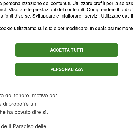
sperare per il loro
la personalizzazione dei contenuti. Utilizzare profili per la selez
ci. Misurare le prestazioni dei contenuti. Comprendere il pubblic
fonti diverse. Sviluppare e migliorare i servizi. Utilizzare dati l
di mettersi sulle tracce
ookie utilizziamo sul sito e per modificare, in qualsiasi momento,
de e
Ludovica si è
.
i nozze di Ferdinando
ACCETTA TUTTI
dovica spiazza
PERSONALIZZA
o delle signore
presto reso conto che tra
ra del tenero, motivo per
 e di proporre un
e ha dovuto dire sì.
de Il Paradiso delle