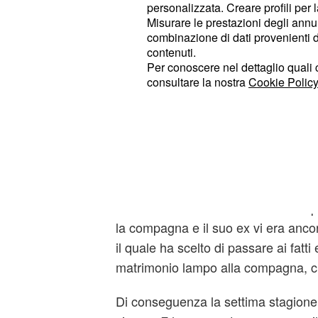
appassionato bacio, che faceva ben 
personalizzata. Creare profili per 
futuro insieme.
Misurare le prestazioni degli annun
combinazione di dati provenienti da 
contenuti.
Tuttavia alla fine Marcello ha scelto 
Per conoscere nel dettaglio quali c
della sua attuale compagna Adelai
consultare la nostra
Cookie Policy
ritrovata spiazzata dalla proposta d
Torrebruna
.
La scelta finale di Lu
Marcello ne Il Paradis
Il ricco e astuto Ferdinando si ben 
la compagna e il suo ex vi era anco
il quale ha scelto di passare ai fatti
matrimonio lampo alla compagna, ch
Di conseguenza la settima stagione 