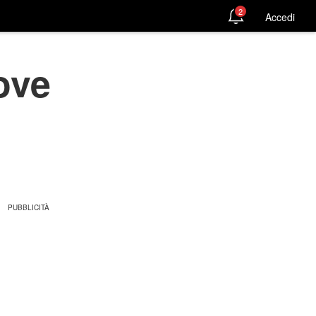
2
Accedi
ove