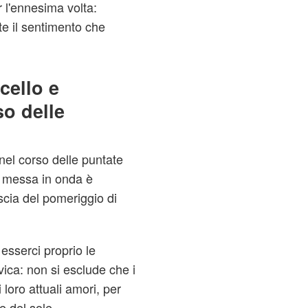
r l'ennesima volta:
e il sentimento che
cello e
so delle
nel corso delle puntate
ui messa in onda è
scia del pomeriggio di
esserci proprio le
ica: non si esclude che i
 loro attuali amori, per
e del sole.