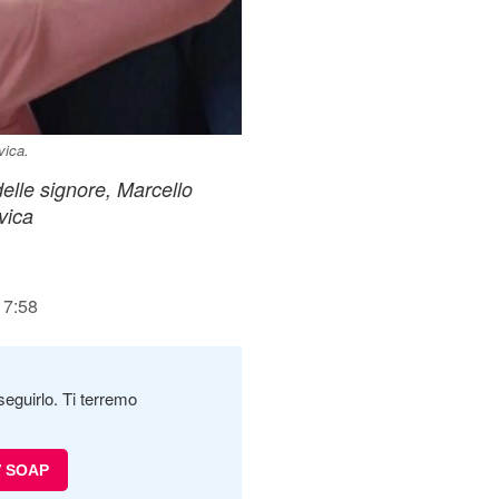
vica.
elle signore, Marcello
vica
17:58
seguirlo. Ti terremo
V SOAP