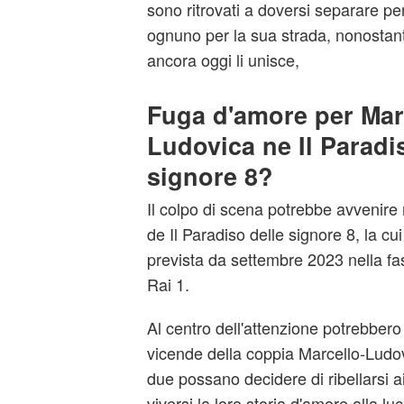
sono ritrovati a doversi separare pe
ognuno per la sua strada, nonostant
ancora oggi li unisce,
Fuga d'amore per Mar
Ludovica ne Il Paradi
signore 8?
Il colpo di scena potrebbe avvenire 
de Il Paradiso delle signore 8, la c
prevista da settembre 2023 nella fa
Rai 1.
Al centro dell'attenzione potrebbero 
vicende della coppia Marcello-Ludov
due possano decidere di ribellarsi ai
viversi la loro storia d'amore alla luc