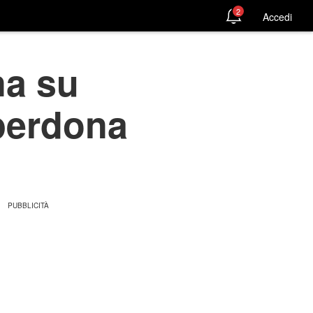
2
Accedi
na su
perdona