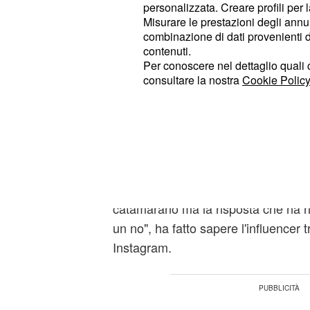
reciprocamente dalla liste di perso
personalizzata. Creare profili per 
network e questo sembra essere
Misurare le prestazioni degli annun
l'a
combinazione di dati provenienti da 
lunga e travagliata.
contenuti.
Per conoscere nel dettaglio quali c
I due ragazzi non si sono ancora esp
consultare la nostra
Cookie Policy
del loro addio, ma nelle scor
motivi
Deianira Marzano a fare un po' di c
retroscena inedito sull'ormai ex cop
"Lei
fino a
voleva andare a Filicudi
. Aveva programmato le v
e dice no
catamarano ma la risposta che ha r
un no", ha fatto sapere l'influencer t
Instagram.