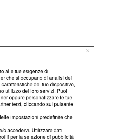
tto alle tue esigenze di
er che si occupano di analisi dei
caratteristiche del tuo dispositivo,
 utilizzo dei loro servizi. Puoi
ner oppure personalizzare le tue
tner terzi, cliccando sul pulsante
delle impostazioni predefinite che
e/o accedervi. Utilizzare dati
rofili per la selezione di pubblicità