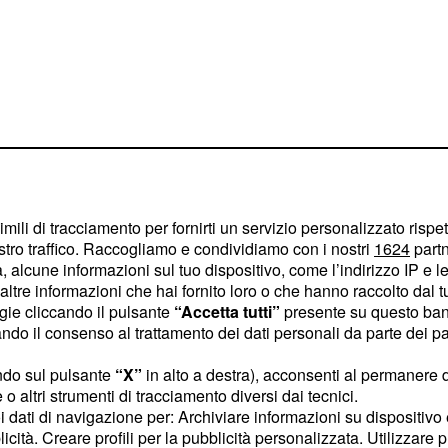
imili di tracciamento per fornirti un servizio personalizzato rispe
stro traffico. Raccogliamo e condividiamo con i nostri
1624
partn
rsonaggi del
 alcune informazioni sul tuo dispositivo, come l’indirizzo IP e le 
ltre informazioni che hai fornito loro o che hanno raccolto dal tuo
ogie cliccando il pulsante
“Accetta tutti”
presente su questo ban
o il consenso al trattamento dei dati personali da parte dei par
eguire Edoardo su
anto nelle ore
ndo sul pulsante
“X”
in alto a destra), acconsenti al permanere 
dunque, i concorrenti del
o altri strumenti di tracciamento diversi dai tecnici.
uoi dati di navigazione per: Archiviare informazioni su dispositivo 
di cancellarsi
licità. Creare profili per la pubblicità personalizzata. Utilizzare p