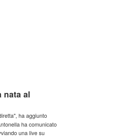
a nata al
diretta", ha aggiunto
Antonella ha comunicato
vviando una live su