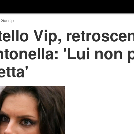
 Gossip
ello Vip, retrosce
tonella: 'Lui non 
etta'