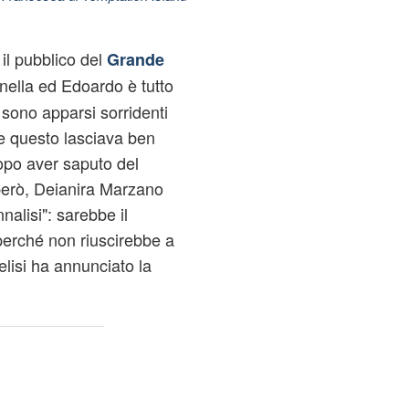
l pubblico del
Grande
nella ed Edoardo è tutto
e sono apparsi sorridenti
n e questo lasciava ben
opo aver saputo del
però, Deianira Marzano
nalisi": sarebbe il
perché non riuscirebbe a
elisi ha annunciato la