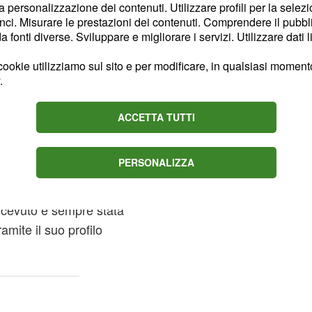
ne che seguono sui social
la personalizzazione dei contenuti. Utilizzare profili per la selez
di una storia
ci. Misurare le prestazioni dei contenuti. Comprendere il pubblic
tto finale
fonti diverse. Sviluppare e migliorare i servizi. Utilizzare dati l
ookie utilizziamo sul sito e per modificare, in qualsiasi momento,
osti per raccontare i
.
se ore ci ha pensato
hiarezza riportando un
ACCETTA TUTTI
pia.
PERSONALIZZA
ll'ultimo, ma lui
fa muro
acanze su un
icevuto è sempre stata
ramite il suo profilo