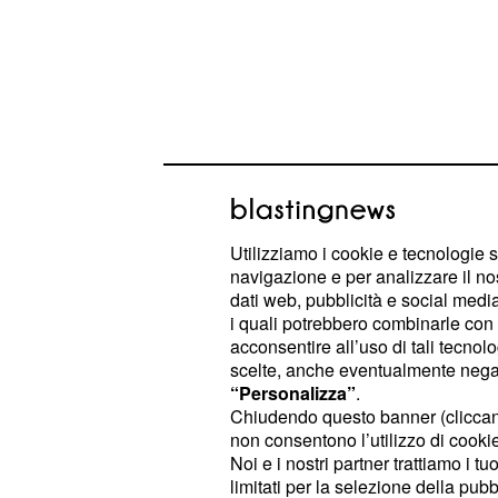
Utilizziamo i cookie e tecnologie s
navigazione e per analizzare il no
Aggiornamenti sui pe
dati web, pubblicità e social media,
i quali potrebbero combinarle con a
Grande Fratello Vip
acconsentire all’uso di tali tecnol
scelte, anche eventualmente negand
Dopo che
Antonella ha smesso di s
“Personalizza”
.
Instagram
, anche lui ha fatto altrett
Chiudendo questo banner (clicca
successive. Tra il 29 e il 30 luglio, 
non consentono l’utilizzo di cookie 
Noi e i nostri partner trattiamo i t
Grande Fratello Vip 7 hanno deciso 
limitati per la selezione della pubb