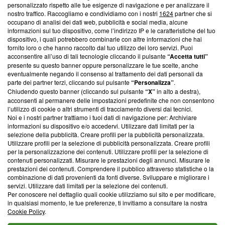
personalizzato rispetto alle tue esigenze di navigazione e per analizzare il
Questa sezione offre informazioni trasparenti su Blasting
nostro traffico. Raccogliamo e condividiamo con i nostri
1624
partner che si
News, sui nostri processi editoriali e su come ci impegniamo a
occupano di analisi dei dati web, pubblicità e social media, alcune
creare news di qualità. Inoltre, afferma la nostra aderenza a
informazioni sul tuo dispositivo, come l’indirizzo IP e le caratteristiche del tuo
‘Trust Project - News with Integrity’
Blasting News non è
dispositivo, i quali potrebbero combinarle con altre informazioni che hai
fornito loro o che hanno raccolto dal tuo utilizzo dei loro servizi. Puoi
ancora membro del programma, ma ha richiesto di farne
acconsentire all’uso di tali tecnologie cliccando il pulsante
“Accetta tutti”
parte; Trust Project non ha ancora effettuato una verifica di
presente su questo banner oppure personalizzare le tue scelte, anche
conformità agli standard.
eventualmente negando il consenso al trattamento dei dati personali da
parte dei partner terzi, cliccando sul pulsante
“Personalizza”
.
Su di noi
Chiudendo questo banner (cliccando sul pulsante
“X”
in alto a destra),
acconsenti al permanere delle impostazioni predefinite che non consentono
Team editoriale
l’utilizzo di cookie o altri strumenti di tracciamento diversi dai tecnici.
Noi e i nostri partner trattiamo i tuoi dati di navigazione per: Archiviare
Corporate
informazioni su dispositivo e/o accedervi. Utilizzare dati limitati per la
selezione della pubblicità. Creare profili per la pubblicità personalizzata.
Redazione
Utilizzare profili per la selezione di pubblicità personalizzata. Creare profili
per la personalizzazione dei contenuti. Utilizzare profili per la selezione di
Informativa Privacy
contenuti personalizzati. Misurare le prestazioni degli annunci. Misurare le
prestazioni dei contenuti. Comprendere il pubblico attraverso statistiche o la
Cookie Policy
combinazione di dati provenienti da fonti diverse. Sviluppare e migliorare i
servizi. Utilizzare dati limitati per la selezione dei contenuti.
Per conoscere nel dettaglio quali cookie utilizziamo sul sito e per modificare,
Blasting SA, IDI CHE-247.845.224, Via Carlo Frasca, 3 - 6900
in qualsiasi momento, le tue preferenze, ti invitiamo a consultare la nostra
Lugano (Svizzera) Tel:
+39 0690258937
Cookie Policy
.
© 2026 Blasting News