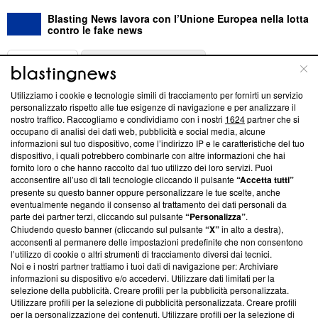
Blasting News lavora con l’Unione Europea nella lotta
contro le fake news
ABOUT
LINEA EDITORIALE
Utilizziamo i cookie e tecnologie simili di tracciamento per fornirti un servizio
Questa sezione offre informazioni trasparenti su Blasting
personalizzato rispetto alle tue esigenze di navigazione e per analizzare il
nostro traffico. Raccogliamo e condividiamo con i nostri
1624
partner che si
News, sui nostri processi editoriali e su come ci impegniamo a
occupano di analisi dei dati web, pubblicità e social media, alcune
creare news di qualità. Inoltre, afferma la nostra aderenza a
informazioni sul tuo dispositivo, come l’indirizzo IP e le caratteristiche del tuo
‘Trust Project - News with Integrity’
Blasting News non è
dispositivo, i quali potrebbero combinarle con altre informazioni che hai
ancora membro del programma, ma ha richiesto di farne
fornito loro o che hanno raccolto dal tuo utilizzo dei loro servizi. Puoi
parte; Trust Project non ha ancora effettuato una verifica di
acconsentire all’uso di tali tecnologie cliccando il pulsante
“Accetta tutti”
conformità agli standard.
presente su questo banner oppure personalizzare le tue scelte, anche
eventualmente negando il consenso al trattamento dei dati personali da
parte dei partner terzi, cliccando sul pulsante
“Personalizza”
.
Su di noi
Chiudendo questo banner (cliccando sul pulsante
“X”
in alto a destra),
acconsenti al permanere delle impostazioni predefinite che non consentono
Team editoriale
l’utilizzo di cookie o altri strumenti di tracciamento diversi dai tecnici.
Noi e i nostri partner trattiamo i tuoi dati di navigazione per: Archiviare
Corporate
informazioni su dispositivo e/o accedervi. Utilizzare dati limitati per la
selezione della pubblicità. Creare profili per la pubblicità personalizzata.
Redazione
Utilizzare profili per la selezione di pubblicità personalizzata. Creare profili
per la personalizzazione dei contenuti. Utilizzare profili per la selezione di