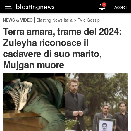
2
Accedi
NEWS & VIDEO
Blasting News Italia
>
Tv e Gossip
Terra amara, trame del 2024:
Zuleyha riconosce il
cadavere di suo marito,
Mujgan muore