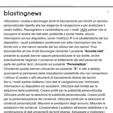
ABOUT
LINEA EDITORIALE
Utilizziamo i cookie e tecnologie simili di tracciamento per fornirti un servizio
Questa sezione offre informazioni trasparenti su Blasting
personalizzato rispetto alle tue esigenze di navigazione e per analizzare il
nostro traffico. Raccogliamo e condividiamo con i nostri
1624
partner che si
News, sui nostri processi editoriali e su come ci impegniamo a
occupano di analisi dei dati web, pubblicità e social media, alcune
creare news di qualità. Inoltre, afferma la nostra aderenza a
informazioni sul tuo dispositivo, come l’indirizzo IP e le caratteristiche del tuo
‘Trust Project - News with Integrity’
Blasting News non è
dispositivo, i quali potrebbero combinarle con altre informazioni che hai
ancora membro del programma, ma ha richiesto di farne
fornito loro o che hanno raccolto dal tuo utilizzo dei loro servizi. Puoi
parte; Trust Project non ha ancora effettuato una verifica di
acconsentire all’uso di tali tecnologie cliccando il pulsante
“Accetta tutti”
conformità agli standard.
presente su questo banner oppure personalizzare le tue scelte, anche
eventualmente negando il consenso al trattamento dei dati personali da
parte dei partner terzi, cliccando sul pulsante
“Personalizza”
.
Su di noi
Chiudendo questo banner (cliccando sul pulsante
“X”
in alto a destra),
acconsenti al permanere delle impostazioni predefinite che non consentono
Team editoriale
l’utilizzo di cookie o altri strumenti di tracciamento diversi dai tecnici.
Noi e i nostri partner trattiamo i tuoi dati di navigazione per: Archiviare
Corporate
informazioni su dispositivo e/o accedervi. Utilizzare dati limitati per la
selezione della pubblicità. Creare profili per la pubblicità personalizzata.
Redazione
Utilizzare profili per la selezione di pubblicità personalizzata. Creare profili
per la personalizzazione dei contenuti. Utilizzare profili per la selezione di
Informativa Privacy
contenuti personalizzati. Misurare le prestazioni degli annunci. Misurare le
prestazioni dei contenuti. Comprendere il pubblico attraverso statistiche o la
Cookie Policy
combinazione di dati provenienti da fonti diverse. Sviluppare e migliorare i