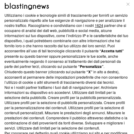
ABOUT
LINEA EDITORIALE
Utilizziamo i cookie e tecnologie simili di tracciamento per fornirti un servizio
Questa sezione offre informazioni trasparenti su Blasting
personalizzato rispetto alle tue esigenze di navigazione e per analizzare il
nostro traffico. Raccogliamo e condividiamo con i nostri
1624
partner che si
News, sui nostri processi editoriali e su come ci impegniamo a
occupano di analisi dei dati web, pubblicità e social media, alcune
creare news di qualità. Inoltre, afferma la nostra aderenza a
informazioni sul tuo dispositivo, come l’indirizzo IP e le caratteristiche del tuo
‘Trust Project - News with Integrity’
Blasting News non è
dispositivo, i quali potrebbero combinarle con altre informazioni che hai
ancora membro del programma, ma ha richiesto di farne
fornito loro o che hanno raccolto dal tuo utilizzo dei loro servizi. Puoi
parte; Trust Project non ha ancora effettuato una verifica di
acconsentire all’uso di tali tecnologie cliccando il pulsante
“Accetta tutti”
conformità agli standard.
presente su questo banner oppure personalizzare le tue scelte, anche
eventualmente negando il consenso al trattamento dei dati personali da
parte dei partner terzi, cliccando sul pulsante
“Personalizza”
.
Su di noi
Chiudendo questo banner (cliccando sul pulsante
“X”
in alto a destra),
acconsenti al permanere delle impostazioni predefinite che non consentono
Team editoriale
l’utilizzo di cookie o altri strumenti di tracciamento diversi dai tecnici.
Noi e i nostri partner trattiamo i tuoi dati di navigazione per: Archiviare
Corporate
informazioni su dispositivo e/o accedervi. Utilizzare dati limitati per la
selezione della pubblicità. Creare profili per la pubblicità personalizzata.
Redazione
Utilizzare profili per la selezione di pubblicità personalizzata. Creare profili
per la personalizzazione dei contenuti. Utilizzare profili per la selezione di
Informativa Privacy
contenuti personalizzati. Misurare le prestazioni degli annunci. Misurare le
prestazioni dei contenuti. Comprendere il pubblico attraverso statistiche o la
Cookie Policy
combinazione di dati provenienti da fonti diverse. Sviluppare e migliorare i
servizi. Utilizzare dati limitati per la selezione dei contenuti.
Blasting SA, IDI CHE-247.845.224, Via Carlo Frasca, 3 - 6900
Per conoscere nel dettaglio quali cookie utilizziamo sul sito e per modificare,