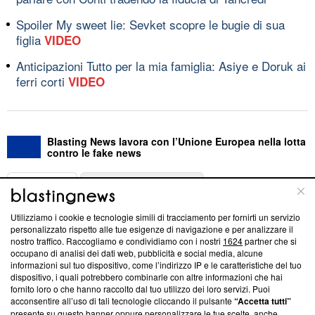
Spoiler My sweet lie: Sevket scopre le bugie di sua
figlia
VIDEO
Anticipazioni Tutto per la mia famiglia: Asiye e Doruk ai
ferri corti
VIDEO
Blasting News lavora con l’Unione Europea nella lotta
contro le fake news
ABOUT
LINEA EDITORIALE
Utilizziamo i cookie e tecnologie simili di tracciamento per fornirti un servizio
Questa sezione offre informazioni trasparenti su Blasting
personalizzato rispetto alle tue esigenze di navigazione e per analizzare il
nostro traffico. Raccogliamo e condividiamo con i nostri
1624
partner che si
News, sui nostri processi editoriali e su come ci impegniamo a
occupano di analisi dei dati web, pubblicità e social media, alcune
creare news di qualità. Inoltre, afferma la nostra aderenza a
informazioni sul tuo dispositivo, come l’indirizzo IP e le caratteristiche del tuo
‘Trust Project - News with Integrity’
Blasting News non è
dispositivo, i quali potrebbero combinarle con altre informazioni che hai
ancora membro del programma, ma ha richiesto di farne
fornito loro o che hanno raccolto dal tuo utilizzo dei loro servizi. Puoi
parte; Trust Project non ha ancora effettuato una verifica di
acconsentire all’uso di tali tecnologie cliccando il pulsante
“Accetta tutti”
conformità agli standard.
presente su questo banner oppure personalizzare le tue scelte, anche