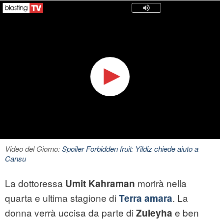
Video del Giorno:
Spoiler Forbidden fruit: Yildiz chiede aiuto a
Cansu
La dottoressa
morirà nella
Umit Kahraman
quarta e ultima stagione di
. La
Terra amara
donna verrà uccisa da parte di
e ben
Zuleyha