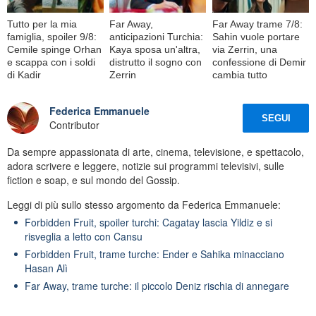
Tutto per la mia
Far Away,
Far Away trame 7/8:
famiglia, spoiler 9/8:
anticipazioni Turchia:
Sahin vuole portare
Cemile spinge Orhan
Kaya sposa un'altra,
via Zerrin, una
e scappa con i soldi
distrutto il sogno con
confessione di Demir
di Kadir
Zerrin
cambia tutto
Federica Emmanuele
SEGUI
Contributor
Da sempre appassionata di arte, cinema, televisione, e spettacolo,
adora scrivere e leggere, notizie sui programmi televisivi, sulle
fiction e soap, e sul mondo del Gossip.
Leggi di più sullo stesso argomento da Federica Emmanuele:
Forbidden Fruit, spoiler turchi: Cagatay lascia Yildiz e si
risveglia a letto con Cansu
Forbidden Fruit, trame turche: Ender e Sahika minacciano
Hasan Alì
Far Away, trame turche: il piccolo Deniz rischia di annegare