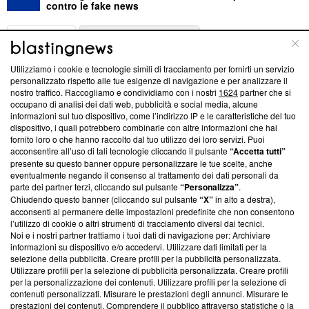
contro le fake news
ABOUT
LINEA EDITORIALE
Utilizziamo i cookie e tecnologie simili di tracciamento per fornirti un servizio
Questa sezione offre informazioni trasparenti su Blasting
personalizzato rispetto alle tue esigenze di navigazione e per analizzare il
nostro traffico. Raccogliamo e condividiamo con i nostri
1624
partner che si
News, sui nostri processi editoriali e su come ci impegniamo a
occupano di analisi dei dati web, pubblicità e social media, alcune
creare news di qualità. Inoltre, afferma la nostra aderenza a
informazioni sul tuo dispositivo, come l’indirizzo IP e le caratteristiche del tuo
‘Trust Project - News with Integrity’
Blasting News non è
dispositivo, i quali potrebbero combinarle con altre informazioni che hai
ancora membro del programma, ma ha richiesto di farne
fornito loro o che hanno raccolto dal tuo utilizzo dei loro servizi. Puoi
parte; Trust Project non ha ancora effettuato una verifica di
acconsentire all’uso di tali tecnologie cliccando il pulsante
“Accetta tutti”
conformità agli standard.
presente su questo banner oppure personalizzare le tue scelte, anche
eventualmente negando il consenso al trattamento dei dati personali da
parte dei partner terzi, cliccando sul pulsante
“Personalizza”
.
Su di noi
Chiudendo questo banner (cliccando sul pulsante
“X”
in alto a destra),
acconsenti al permanere delle impostazioni predefinite che non consentono
Team editoriale
l’utilizzo di cookie o altri strumenti di tracciamento diversi dai tecnici.
Noi e i nostri partner trattiamo i tuoi dati di navigazione per: Archiviare
Corporate
informazioni su dispositivo e/o accedervi. Utilizzare dati limitati per la
selezione della pubblicità. Creare profili per la pubblicità personalizzata.
Redazione
Utilizzare profili per la selezione di pubblicità personalizzata. Creare profili
per la personalizzazione dei contenuti. Utilizzare profili per la selezione di
Informativa Privacy
contenuti personalizzati. Misurare le prestazioni degli annunci. Misurare le
prestazioni dei contenuti. Comprendere il pubblico attraverso statistiche o la