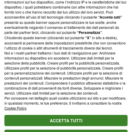
informazioni sul tuo dispositivo, come l’indirizzo IP e le caratteristiche del tuo
‘Trust Project - News with Integrity’
Blasting News non è
dispositivo, i quali potrebbero combinarle con altre informazioni che hai
ancora membro del programma, ma ha richiesto di farne
fornito loro o che hanno raccolto dal tuo utilizzo dei loro servizi. Puoi
parte; Trust Project non ha ancora effettuato una verifica di
acconsentire all’uso di tali tecnologie cliccando il pulsante
“Accetta tutti”
conformità agli standard.
presente su questo banner oppure personalizzare le tue scelte, anche
eventualmente negando il consenso al trattamento dei dati personali da
parte dei partner terzi, cliccando sul pulsante
“Personalizza”
.
Su di noi
Chiudendo questo banner (cliccando sul pulsante
“X”
in alto a destra),
acconsenti al permanere delle impostazioni predefinite che non consentono
Team editoriale
l’utilizzo di cookie o altri strumenti di tracciamento diversi dai tecnici.
Noi e i nostri partner trattiamo i tuoi dati di navigazione per: Archiviare
Corporate
informazioni su dispositivo e/o accedervi. Utilizzare dati limitati per la
selezione della pubblicità. Creare profili per la pubblicità personalizzata.
Redazione
Utilizzare profili per la selezione di pubblicità personalizzata. Creare profili
per la personalizzazione dei contenuti. Utilizzare profili per la selezione di
Informativa Privacy
contenuti personalizzati. Misurare le prestazioni degli annunci. Misurare le
prestazioni dei contenuti. Comprendere il pubblico attraverso statistiche o la
Cookie Policy
combinazione di dati provenienti da fonti diverse. Sviluppare e migliorare i
servizi. Utilizzare dati limitati per la selezione dei contenuti.
Blasting SA, IDI CHE-247.845.224, Via Carlo Frasca, 3 - 6900
Per conoscere nel dettaglio quali cookie utilizziamo sul sito e per modificare,
Lugano (Svizzera) Tel:
+39 0690258937
in qualsiasi momento, le tue preferenze, ti invitiamo a consultare la nostra
Cookie Policy
.
© 2026 Blasting News
ACCETTA TUTTI