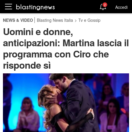
2
Accedi
NEWS & VIDEO
Blasting News Italia
>
Tv e Gossip
Uomini e donne,
anticipazioni: Martina lascia il
programma con Ciro che
risponde sì