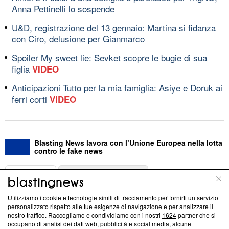
Anna Pettinelli lo sospende
U&D, registrazione del 13 gennaio: Martina si fidanza
con Ciro, delusione per Gianmarco
Spoiler My sweet lie: Sevket scopre le bugie di sua
figlia
VIDEO
Anticipazioni Tutto per la mia famiglia: Asiye e Doruk ai
ferri corti
VIDEO
Blasting News lavora con l’Unione Europea nella lotta
contro le fake news
ABOUT
LINEA EDITORIALE
Utilizziamo i cookie e tecnologie simili di tracciamento per fornirti un servizio
Questa sezione offre informazioni trasparenti su Blasting
personalizzato rispetto alle tue esigenze di navigazione e per analizzare il
nostro traffico. Raccogliamo e condividiamo con i nostri
1624
partner che si
News, sui nostri processi editoriali e su come ci impegniamo a
occupano di analisi dei dati web, pubblicità e social media, alcune
creare news di qualità. Inoltre, afferma la nostra aderenza a