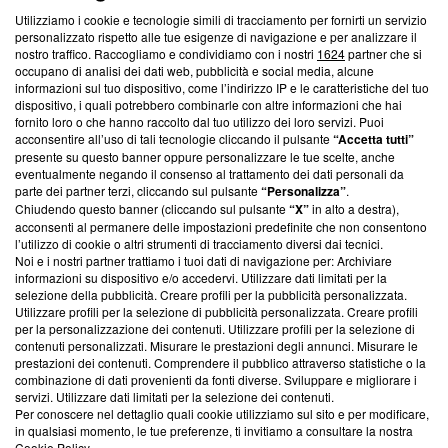
Questa sezione offre informazioni trasparenti su Blasting
Utilizziamo i cookie e tecnologie simili di tracciamento per fornirti un servizio
News, sui nostri processi editoriali e su come ci impegniamo a
personalizzato rispetto alle tue esigenze di navigazione e per analizzare il
creare news di qualità. Inoltre, afferma la nostra aderenza a
nostro traffico. Raccogliamo e condividiamo con i nostri
1624
partner che si
‘Trust Project - News with Integrity’
Blasting News non è
occupano di analisi dei dati web, pubblicità e social media, alcune
informazioni sul tuo dispositivo, come l’indirizzo IP e le caratteristiche del tuo
ancora membro del programma, ma ha richiesto di farne
dispositivo, i quali potrebbero combinarle con altre informazioni che hai
parte; Trust Project non ha ancora effettuato una verifica di
fornito loro o che hanno raccolto dal tuo utilizzo dei loro servizi. Puoi
conformità agli standard.
acconsentire all’uso di tali tecnologie cliccando il pulsante
“Accetta tutti”
presente su questo banner oppure personalizzare le tue scelte, anche
Su di noi
eventualmente negando il consenso al trattamento dei dati personali da
parte dei partner terzi, cliccando sul pulsante
“Personalizza”
.
Team editoriale
Chiudendo questo banner (cliccando sul pulsante
“X”
in alto a destra),
acconsenti al permanere delle impostazioni predefinite che non consentono
Corporate
l’utilizzo di cookie o altri strumenti di tracciamento diversi dai tecnici.
Noi e i nostri partner trattiamo i tuoi dati di navigazione per: Archiviare
Redazione
informazioni su dispositivo e/o accedervi. Utilizzare dati limitati per la
selezione della pubblicità. Creare profili per la pubblicità personalizzata.
Informativa Privacy
Utilizzare profili per la selezione di pubblicità personalizzata. Creare profili
per la personalizzazione dei contenuti. Utilizzare profili per la selezione di
Cookie Policy
contenuti personalizzati. Misurare le prestazioni degli annunci. Misurare le
prestazioni dei contenuti. Comprendere il pubblico attraverso statistiche o la
combinazione di dati provenienti da fonti diverse. Sviluppare e migliorare i
Blasting SA, IDI CHE-247.845.224, Via Carlo Frasca, 3 - 6900
servizi. Utilizzare dati limitati per la selezione dei contenuti.
Lugano (Svizzera) Tel:
+39 0690258937
Per conoscere nel dettaglio quali cookie utilizziamo sul sito e per modificare,
in qualsiasi momento, le tue preferenze, ti invitiamo a consultare la nostra
© 2026 Blasting News
Cookie Policy
.