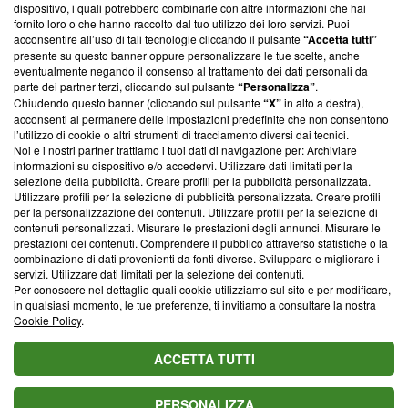
‘Trust Project - News with Integrity’
Blasting News non è
dispositivo, i quali potrebbero combinarle con altre informazioni che hai
ancora membro del programma, ma ha richiesto di farne
fornito loro o che hanno raccolto dal tuo utilizzo dei loro servizi. Puoi
parte; Trust Project non ha ancora effettuato una verifica di
acconsentire all’uso di tali tecnologie cliccando il pulsante
“Accetta tutti”
conformità agli standard.
presente su questo banner oppure personalizzare le tue scelte, anche
eventualmente negando il consenso al trattamento dei dati personali da
parte dei partner terzi, cliccando sul pulsante
“Personalizza”
.
Su di noi
Chiudendo questo banner (cliccando sul pulsante
“X”
in alto a destra),
acconsenti al permanere delle impostazioni predefinite che non consentono
Team editoriale
l’utilizzo di cookie o altri strumenti di tracciamento diversi dai tecnici.
Noi e i nostri partner trattiamo i tuoi dati di navigazione per: Archiviare
Corporate
informazioni su dispositivo e/o accedervi. Utilizzare dati limitati per la
selezione della pubblicità. Creare profili per la pubblicità personalizzata.
Redazione
Utilizzare profili per la selezione di pubblicità personalizzata. Creare profili
per la personalizzazione dei contenuti. Utilizzare profili per la selezione di
Informativa Privacy
contenuti personalizzati. Misurare le prestazioni degli annunci. Misurare le
prestazioni dei contenuti. Comprendere il pubblico attraverso statistiche o la
Cookie Policy
combinazione di dati provenienti da fonti diverse. Sviluppare e migliorare i
servizi. Utilizzare dati limitati per la selezione dei contenuti.
Blasting SA, IDI CHE-247.845.224, Via Carlo Frasca, 3 - 6900
Per conoscere nel dettaglio quali cookie utilizziamo sul sito e per modificare,
Lugano (Svizzera) Tel:
+39 0690258937
in qualsiasi momento, le tue preferenze, ti invitiamo a consultare la nostra
Cookie Policy
.
© 2026 Blasting News
ACCETTA TUTTI
PERSONALIZZA