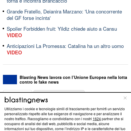
torna e incontra Brancaccio
Grande Fratello, Deianira Marzano: 'Una concorrente
del GF forse incinta'
Spoiler Forbidden fruit: Yildiz chiede aiuto a Cansu
VIDEO
Anticipazioni La Promessa: Catalina ha un altro uomo
VIDEO
Blasting News lavora con l’Unione Europea nella lotta
contro le fake news
ABOUT
LINEA EDITORIALE
Utilizziamo i cookie e tecnologie simili di tracciamento per fornirti un servizio
Questa sezione offre informazioni trasparenti su Blasting
personalizzato rispetto alle tue esigenze di navigazione e per analizzare il
nostro traffico. Raccogliamo e condividiamo con i nostri
1624
partner che si
News, sui nostri processi editoriali e su come ci impegniamo a
occupano di analisi dei dati web, pubblicità e social media, alcune
creare news di qualità. Inoltre, afferma la nostra aderenza a
informazioni sul tuo dispositivo, come l’indirizzo IP e le caratteristiche del tuo