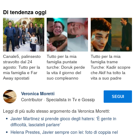
Di tendenza oggi
Canale5, palinsesto
Tutto per la mia
Tutto per la mia
stravolto dal 24
famiglia puntate
famiglia trame
agosto: Tutto per la
turche: Doruk perde
Turche: Kadir scopre
mia famiglia e Far
la vita il giorno del
che Akif ha tolto la
Away spostati
suo compleanno
vita a suo padre
Veronica Moretti
SEGUI
Contributor · Specialista in Tv e Gossip
Leggi di più sullo stesso argomento da Veronica Moretti:
Javier Martinez si prende gioco degli haters: 'È gente in
difficoltà, lasciateli parlare'
Helena Prestes, Javier sempre con lei: foto di coppia nel