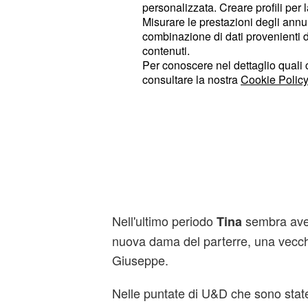
personalizzata. Creare profili per 
dama siciliana che sta frequentando
Misurare le prestazioni degli annun
combinazione di dati provenienti da 
Tra
e Guido procede tutto a 
Sabrina
contenuti.
rifiutato di lasciare il programma co
Per conoscere nel dettaglio quali c
consultare la nostra
Cookie Policy
proposto.
Tra Gloria e Sebastiano, invece, c'è
si è concluso con la decisione di in
conoscenza.
Gli scontri tra Tina 
Nell'ultimo periodo
sembra aver
Tina
nuova dama del parterre, una vecc
Giuseppe.
Nelle puntate di U&D che sono state