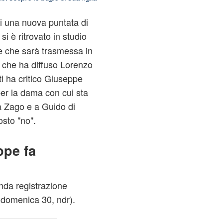
i una nuova puntata di
 si è ritrovato in studio
e che sarà trasmessa in
i che ha diffuso Lorenzo
i ha critico Giuseppe
er la dama con cui sta
a Zago e a Guido di
osto "no".
ppe fa
nda registrazione
a domenica 30, ndr).