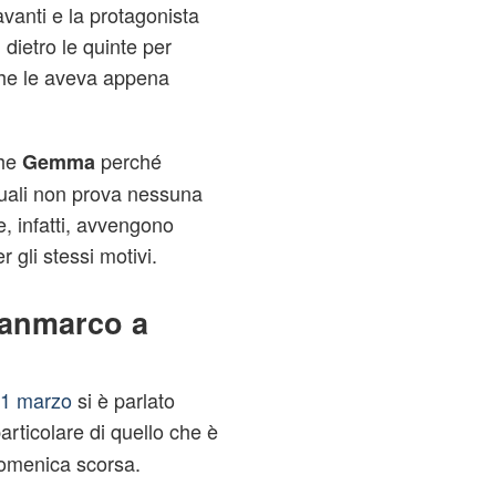
vanti e la protagonista
 dietro le quinte per
che le aveva appena
che
perché
Gemma
 quali non prova nessuna
ue, infatti, avvengono
 gli stessi motivi.
ianmarco a
31 marzo
si è parlato
particolare di quello che è
domenica scorsa.