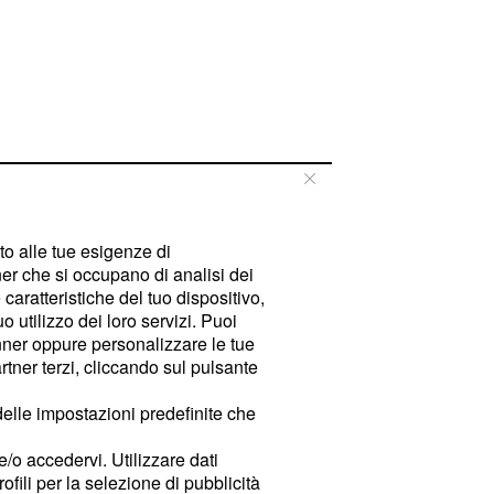
tto alle tue esigenze di
er che si occupano di analisi dei
caratteristiche del tuo dispositivo,
 utilizzo dei loro servizi. Puoi
ner oppure personalizzare le tue
tner terzi, cliccando sul pulsante
delle impostazioni predefinite che
e/o accedervi. Utilizzare dati
rofili per la selezione di pubblicità