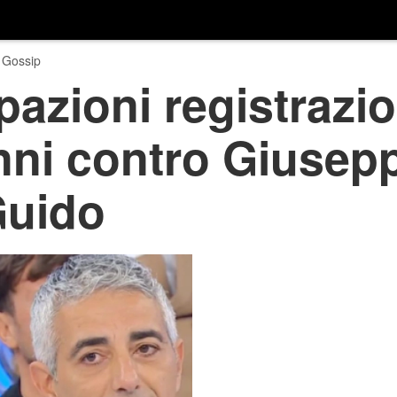
 Gossip
pazioni registrazi
nni contro Giusepp
Guido