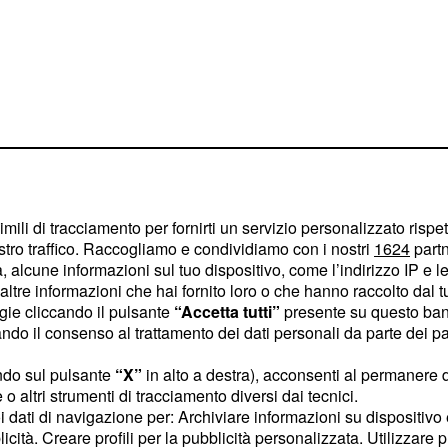
imili di tracciamento per fornirti un servizio personalizzato rispe
stro traffico. Raccogliamo e condividiamo con i nostri
1624
partn
 alcune informazioni sul tuo dispositivo, come l’indirizzo IP e le 
ltre informazioni che hai fornito loro o che hanno raccolto dal tuo
ogie cliccando il pulsante
“Accetta tutti”
presente su questo ban
o il consenso al trattamento dei dati personali da parte dei par
ler di quello che è
ndo sul pulsante
“X”
in alto a destra), acconsenti al permanere 
ungenti critiche che
o altri strumenti di tracciamento diversi dai tecnici.
: secondo l'opinionista,
e
uoi dati di navigazione per: Archiviare informazioni su dispositivo 
lmente interessato alla
licità. Creare profili per la pubblicità personalizzata. Utilizzare p