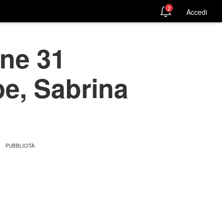
2
Accedi
one 31
e, Sabrina