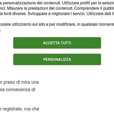
la personalizzazione dei contenuti. Utilizzare profili per la selez
 in questo periodo.
ci. Misurare le prestazioni dei contenuti. Comprendere il pubblic
fonti diverse. Sviluppare e migliorare i servizi. Utilizzare dati l
gonfie vele, ma lui si è
n lei quando Gianni l'ha
ookie utilizziamo sul sito e per modificare, in qualsiasi momento,
.
 stato un confronto che
ACCETTA TUTTI
terrompere la
PERSONALIZZA
e alcune dame
 preso di mira una
hia conoscenza di
 registrate, ma che