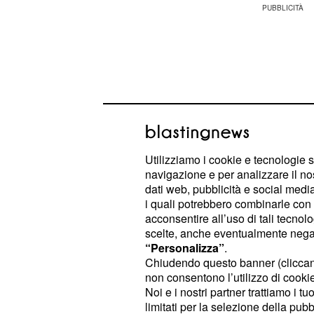
Utilizziamo i cookie e tecnologie s
navigazione e per analizzare il no
dati web, pubblicità e social media,
i quali potrebbero combinarle con a
acconsentire all’uso di tali tecnol
scelte, anche eventualmente negand
In rete stanno già circolando gli spoi
“Personalizza”
.
Chiudendo questo banner (clicca
successo in studio, a partire dalle p
non consentono l’utilizzo di cookie 
Sperti ha rivolto
Gianni
a Giusepp
Noi e i nostri partner trattiamo i t
infatti, il cavaliere non sarebbe rea
limitati per la selezione della pubb