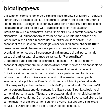
ABOUT
LINEA EDITORIALE
Utilizziamo i cookie e tecnologie simili di tracciamento per fornirti un servizio
Questa sezione offre informazioni trasparenti su Blasting
personalizzato rispetto alle tue esigenze di navigazione e per analizzare il
nostro traffico. Raccogliamo e condividiamo con i nostri
1624
partner che si
News, sui nostri processi editoriali e su come ci impegniamo a
occupano di analisi dei dati web, pubblicità e social media, alcune
creare news di qualità. Inoltre, afferma la nostra aderenza a
informazioni sul tuo dispositivo, come l’indirizzo IP e le caratteristiche del tuo
‘Trust Project - News with Integrity’
Blasting News non è
dispositivo, i quali potrebbero combinarle con altre informazioni che hai
ancora membro del programma, ma ha richiesto di farne
fornito loro o che hanno raccolto dal tuo utilizzo dei loro servizi. Puoi
parte; Trust Project non ha ancora effettuato una verifica di
acconsentire all’uso di tali tecnologie cliccando il pulsante
“Accetta tutti”
conformità agli standard.
presente su questo banner oppure personalizzare le tue scelte, anche
eventualmente negando il consenso al trattamento dei dati personali da
parte dei partner terzi, cliccando sul pulsante
“Personalizza”
.
Su di noi
Chiudendo questo banner (cliccando sul pulsante
“X”
in alto a destra),
acconsenti al permanere delle impostazioni predefinite che non consentono
Team editoriale
l’utilizzo di cookie o altri strumenti di tracciamento diversi dai tecnici.
Noi e i nostri partner trattiamo i tuoi dati di navigazione per: Archiviare
Corporate
informazioni su dispositivo e/o accedervi. Utilizzare dati limitati per la
selezione della pubblicità. Creare profili per la pubblicità personalizzata.
Redazione
Utilizzare profili per la selezione di pubblicità personalizzata. Creare profili
per la personalizzazione dei contenuti. Utilizzare profili per la selezione di
Informativa Privacy
contenuti personalizzati. Misurare le prestazioni degli annunci. Misurare le
prestazioni dei contenuti. Comprendere il pubblico attraverso statistiche o la
Cookie Policy
combinazione di dati provenienti da fonti diverse. Sviluppare e migliorare i
servizi. Utilizzare dati limitati per la selezione dei contenuti.