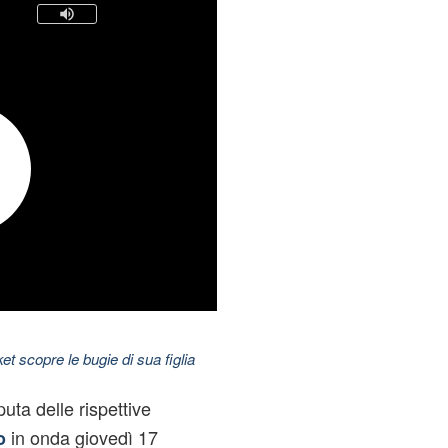
t scopre le bugie di sua figlia
uta delle rispettive
in onda giovedì 17
o