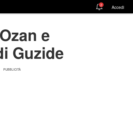
2
Accedi
 Ozan e
di Guzide