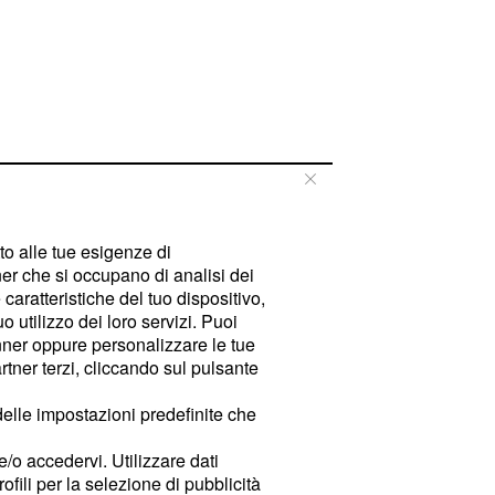
tto alle tue esigenze di
er che si occupano di analisi dei
caratteristiche del tuo dispositivo,
 utilizzo dei loro servizi. Puoi
ner oppure personalizzare le tue
tner terzi, cliccando sul pulsante
delle impostazioni predefinite che
e/o accedervi. Utilizzare dati
rofili per la selezione di pubblicità