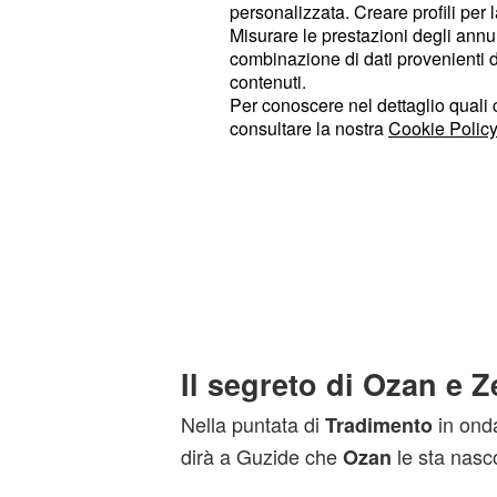
personalizzata. Creare profili per 
e Mesut, il tutto all'insaputa
Zeynep
Misurare le prestazioni degli annun
combinazione di dati provenienti da 
La mattina del grande giorno, Ozan
contenuti.
aiutare Zelis ad indossare l'abito 
Per conoscere nel dettaglio quali c
consultare la nostra
Cookie Policy
per lei. I due futuri sposi troverann
fuori dalla villa con l'auto addobbat
occasione.
La cerimonia sarà molto semplice e n
oltre ai due testimoni.
e la su
Ozan
le promesse e diventeranno marito 
Il segreto di Ozan e Z
Nella puntata di
in onda
Tradimento
dirà a Guzide che
le sta nasc
Ozan