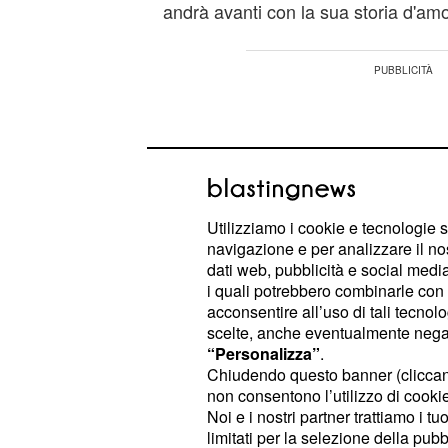
andrà avanti con la sua storia d'amor
Utilizziamo i cookie e tecnologie s
navigazione e per analizzare il no
dati web, pubblicità e social media,
i quali potrebbero combinarle con a
acconsentire all’uso di tali tecnol
scelte, anche eventualmente negand
“Personalizza”
.
Chiudendo questo banner (clicca
non consentono l’utilizzo di cookie 
Il ragazzo comprerà un anello, lo d
Noi e i nostri partner trattiamo i t
proposta di nozze e preparerà il mat
limitati per la selezione della pubb