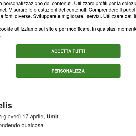
la personalizzazione dei contenuti. Utilizzare profili per la selez
 della sua famiglia.
ci. Misurare le prestazioni dei contenuti. Comprendere il pubblic
fonti diverse. Sviluppare e migliorare i servizi. Utilizzare dati l
 chiederà a Zeynep di
da sposa che ha comprato
ookie utilizziamo sul sito e per modificare, in qualsiasi momento,
.
o
che li aspetterà
Mesut
a per la grande
ACCETTA TUTTI
on vedrà altri invitati
PERSONALIZZA
a amata si scambieranno
e moglie.
elis
 giovedì 17 aprile,
Umit
ondendo qualcosa.