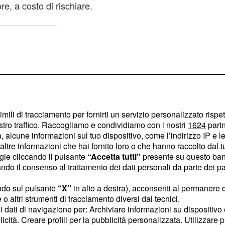
e, a costo di rischiare.
imili di tracciamento per fornirti un servizio personalizzato rispe
stro traffico. Raccogliamo e condividiamo con i nostri
1624
partn
 alcune informazioni sul tuo dispositivo, come l’indirizzo IP e le 
ltre informazioni che hai fornito loro o che hanno raccolto dal tuo
ogie cliccando il pulsante
“Accetta tutti”
presente su questo ban
o il consenso al trattamento dei dati personali da parte dei par
ndo sul pulsante
“X”
in alto a destra), acconsenti al permanere 
o altri strumenti di tracciamento diversi dai tecnici.
onerà a
per farle la
Zelis
uoi dati di navigazione per: Archiviare informazioni su dispositivo 
rimonio con l'aiuto di
licità. Creare profili per la pubblicità personalizzata. Utilizzare p