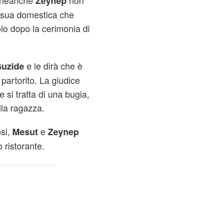
é neanche
non
Zeynep
 sua domestica che
lo dopo la cerimonia di
e le dirà che è
uzide
partorito. La giudice
 si tratta di una bugia,
lla ragazza.
osi,
e
Mesut
Zeynep
 ristorante.