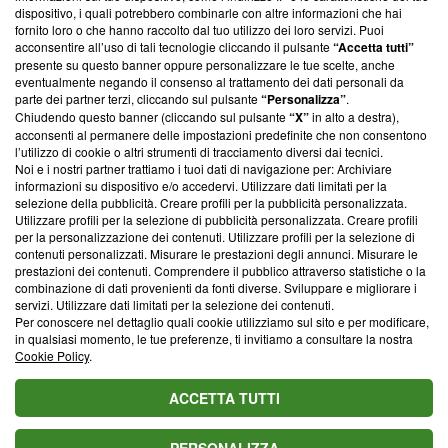
‘Trust Project - News with Integrity’
Blasting News non è
dispositivo, i quali potrebbero combinarle con altre informazioni che hai
ancora membro del programma, ma ha richiesto di farne
fornito loro o che hanno raccolto dal tuo utilizzo dei loro servizi. Puoi
parte; Trust Project non ha ancora effettuato una verifica di
acconsentire all’uso di tali tecnologie cliccando il pulsante
“Accetta tutti”
conformità agli standard.
presente su questo banner oppure personalizzare le tue scelte, anche
eventualmente negando il consenso al trattamento dei dati personali da
parte dei partner terzi, cliccando sul pulsante
“Personalizza”
.
Su di noi
Chiudendo questo banner (cliccando sul pulsante
“X”
in alto a destra),
acconsenti al permanere delle impostazioni predefinite che non consentono
Team editoriale
l’utilizzo di cookie o altri strumenti di tracciamento diversi dai tecnici.
Noi e i nostri partner trattiamo i tuoi dati di navigazione per: Archiviare
Corporate
informazioni su dispositivo e/o accedervi. Utilizzare dati limitati per la
selezione della pubblicità. Creare profili per la pubblicità personalizzata.
Redazione
Utilizzare profili per la selezione di pubblicità personalizzata. Creare profili
per la personalizzazione dei contenuti. Utilizzare profili per la selezione di
Informativa Privacy
contenuti personalizzati. Misurare le prestazioni degli annunci. Misurare le
prestazioni dei contenuti. Comprendere il pubblico attraverso statistiche o la
Cookie Policy
combinazione di dati provenienti da fonti diverse. Sviluppare e migliorare i
servizi. Utilizzare dati limitati per la selezione dei contenuti.
Blasting SA, IDI CHE-247.845.224, Via Carlo Frasca, 3 - 6900
Per conoscere nel dettaglio quali cookie utilizziamo sul sito e per modificare,
Lugano (Svizzera) Tel:
+39 0690258937
in qualsiasi momento, le tue preferenze, ti invitiamo a consultare la nostra
Cookie Policy
.
© 2026 Blasting News
ACCETTA TUTTI
PERSONALIZZA