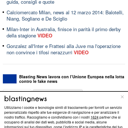
guida, consigli e quote
Calciomercato Milan, news al 12 marzo 2014: Balotelli,
Niang, Sogliano e De Sciglio
Milan-Inter in Australia, finisce in parità il primo derby
della stagione
VIDEO
Gonzalez all'Inter e Frattesi alla Juve ma l'operazione
non convince i tifosi nerazzurri
VIDEO
Blasting News lavora con l’Unione Europea nella lotta
contro le fake news
ABOUT
LINEA EDITORIALE
Utilizziamo i cookie e tecnologie simili di tracciamento per fornirti un servizio
Questa sezione offre informazioni trasparenti su Blasting
personalizzato rispetto alle tue esigenze di navigazione e per analizzare il
nostro traffico. Raccogliamo e condividiamo con i nostri
1624
partner che si
News, sui nostri processi editoriali e su come ci impegniamo a
occupano di analisi dei dati web, pubblicità e social media, alcune
creare news di qualità. Inoltre, afferma la nostra aderenza a
informazioni sul tuo dispositivo, come l’indirizzo IP e le caratteristiche del tuo