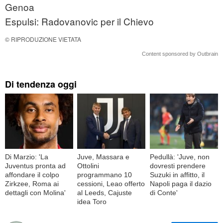
Genoa
Espulsi: Radovanovic per il Chievo
© RIPRODUZIONE VIETATA
Content sponsored by Outbrain
Di tendenza oggi
Di Marzio: 'La
Juve, Massara e
Pedullà: 'Juve, non
Juventus pronta ad
Ottolini
dovresti prendere
affondare il colpo
programmano 10
Suzuki in affitto, il
Zirkzee, Roma ai
cessioni, Leao offerto
Napoli paga il dazio
dettagli con Molina'
al Leeds, Cajuste
di Conte'
idea Toro