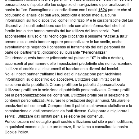
Questa sezione offre informazioni trasparenti su Blasting
personalizzato rispetto alle tue esigenze di navigazione e per analizzare il
nostro traffico. Raccogliamo e condividiamo con i nostri
1624
partner che si
News, sui nostri processi editoriali e su come ci impegniamo a
occupano di analisi dei dati web, pubblicità e social media, alcune
creare news di qualità. Inoltre, afferma la nostra aderenza a
informazioni sul tuo dispositivo, come l’indirizzo IP e le caratteristiche del tuo
‘Trust Project - News with Integrity’
Blasting News non è
dispositivo, i quali potrebbero combinarle con altre informazioni che hai
ancora membro del programma, ma ha richiesto di farne
fornito loro o che hanno raccolto dal tuo utilizzo dei loro servizi. Puoi
parte; Trust Project non ha ancora effettuato una verifica di
acconsentire all’uso di tali tecnologie cliccando il pulsante
“Accetta tutti”
conformità agli standard.
presente su questo banner oppure personalizzare le tue scelte, anche
eventualmente negando il consenso al trattamento dei dati personali da
parte dei partner terzi, cliccando sul pulsante
“Personalizza”
.
Su di noi
Chiudendo questo banner (cliccando sul pulsante
“X”
in alto a destra),
acconsenti al permanere delle impostazioni predefinite che non consentono
Team editoriale
l’utilizzo di cookie o altri strumenti di tracciamento diversi dai tecnici.
Noi e i nostri partner trattiamo i tuoi dati di navigazione per: Archiviare
Corporate
informazioni su dispositivo e/o accedervi. Utilizzare dati limitati per la
selezione della pubblicità. Creare profili per la pubblicità personalizzata.
Redazione
Utilizzare profili per la selezione di pubblicità personalizzata. Creare profili
per la personalizzazione dei contenuti. Utilizzare profili per la selezione di
Informativa Privacy
contenuti personalizzati. Misurare le prestazioni degli annunci. Misurare le
prestazioni dei contenuti. Comprendere il pubblico attraverso statistiche o la
Cookie Policy
combinazione di dati provenienti da fonti diverse. Sviluppare e migliorare i
servizi. Utilizzare dati limitati per la selezione dei contenuti.
Blasting SA, IDI CHE-247.845.224, Via Carlo Frasca, 3 - 6900
Per conoscere nel dettaglio quali cookie utilizziamo sul sito e per modificare,
Lugano (Svizzera) Tel:
+39 0690258937
in qualsiasi momento, le tue preferenze, ti invitiamo a consultare la nostra
Cookie Policy
.
© 2026 Blasting News