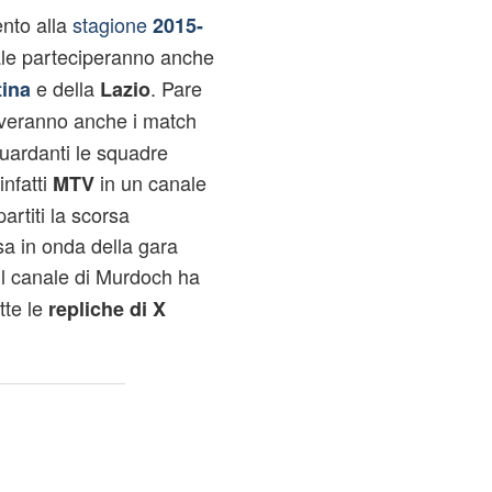
ento alla
stagione
2015-
ale parteciperanno anche
e della
. Pare
tina
Lazio
veranno anche i match
uardanti le squadre
nfatti
in un canale
MTV
partiti la scorsa
a in onda della gara
il canale di Murdoch ha
tte le
repliche di X