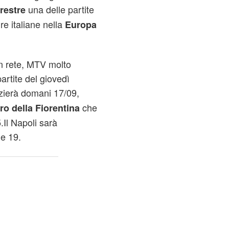
una delle partite
rrestre
re italiane nella
Europa
n rete, MTV molto
rtite del giovedì
izierà domani 17/09,
che
ro della Fiorentina
.Il Napoli sarà
e 19.