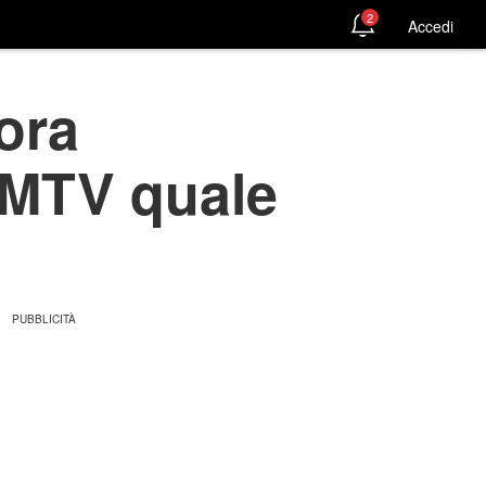
2
Accedi
ora
u MTV quale