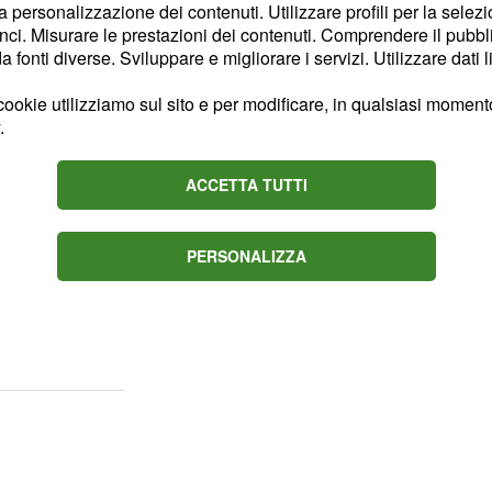
la personalizzazione dei contenuti. Utilizzare profili per la selez
ta, che potrebbe essere
ci. Misurare le prestazioni dei contenuti. Comprendere il pubblic
 contro la Francia.
fonti diverse. Sviluppare e migliorare i servizi. Utilizzare dati l
ookie utilizziamo sul sito e per modificare, in qualsiasi momento,
16: le partite
.
 viste su MTV?
ACCETTA TUTTI
rma
Sky e la Mediaset
i sportivi più importanti,
 della
Lazio contro il
PERSONALIZZA
a tedesca ZDF, ricevibile
ante appartenesse di