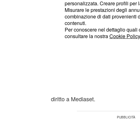
personalizzata. Creare profili per 
, però in differi
Rugby World Cup
Misurare le prestazioni degli annun
proprio quella della nostra nazionale
combinazione di dati provenienti da 
contenuti.
Per conoscere nel dettaglio quali c
Europa League 2015-20
consultare la nostra
Cookie Policy
potranno essere tutte
Continuano i
conflitti tra la piattafo
sui diritti di trasmissione degli event
dopo la messa in onda della partita
mandata in diretta dall
Leverkusen
in Italia dagli abbonati Sky, nonost
diritto a Mediaset.