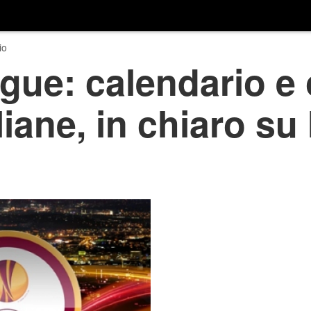
io
gue: calendario e 
liane, in chiaro s