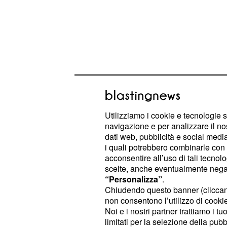
Utilizziamo i cookie e tecnologie s
navigazione e per analizzare il no
Il settimanale
r
TV Sorrisi e Canzoni
dati web, pubblicità e social media,
settembre, ovvero domani, MTV ma
i quali potrebbero combinarle con a
acconsentire all’uso di tali tecnol
a scelta tra quello della
che s
Lazio
scelte, anche eventualmente negand
Dnipro oppure quello del
ch
Basilea
“Personalizza”
.
all’Artemio Franchi contro la
Fioren
Chiudendo questo banner (clicca
non consentono l’utilizzo di cookie 
partire quindi alle
. Sullo stess
21.05
Noi e i nostri partner trattiamo i t
19 settembre, ovvero sabato, ci sarà
limitati per la selezione della pubb