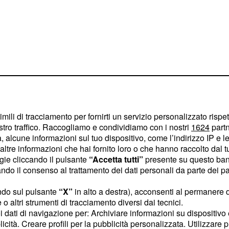
imili di tracciamento per fornirti un servizio personalizzato rispe
stro traffico. Raccogliamo e condividiamo con i nostri
1624
partn
iporta che il giorno 17
 alcune informazioni sul tuo dispositivo, come l’indirizzo IP e le 
nderà in onda un match
ltre informazioni che hai fornito loro o che hanno raccolto dal tuo
ogie cliccando il pulsante
“Accetta tutti”
presente su questo ban
cenderà in campo a
o il consenso al trattamento dei dati personali da parte dei par
e scenderà in campo
. La diretta dovrebbe
tina
ndo sul pulsante
“X”
in alto a destra), acconsenti al permanere 
o altri strumenti di tracciamento diversi dai tecnici.
o canale, poi, il giorno
uoi dati di navigazione per: Archiviare informazioni su dispositivo 
 la prima partita della
licità. Creare profili per la pubblicità personalizzata. Utilizzare p