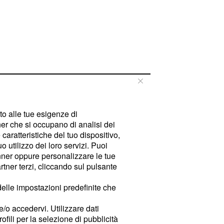
tto alle tue esigenze di
er che si occupano di analisi dei
caratteristiche del tuo dispositivo,
 utilizzo dei loro servizi. Puoi
ner oppure personalizzare le tue
tner terzi, cliccando sul pulsante
delle impostazioni predefinite che
e/o accedervi. Utilizzare dati
rofili per la selezione di pubblicità