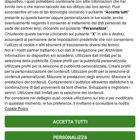
dispositivo, i quali potrebbero combinarle con altre informazioni che hai
ancora membro del programma, ma ha richiesto di farne
fornito loro o che hanno raccolto dal tuo utilizzo dei loro servizi. Puoi
parte; Trust Project non ha ancora effettuato una verifica di
acconsentire all’uso di tali tecnologie cliccando il pulsante
“Accetta tutti”
conformità agli standard.
presente su questo banner oppure personalizzare le tue scelte, anche
eventualmente negando il consenso al trattamento dei dati personali da
parte dei partner terzi, cliccando sul pulsante
“Personalizza”
.
Su di noi
Chiudendo questo banner (cliccando sul pulsante
“X”
in alto a destra),
acconsenti al permanere delle impostazioni predefinite che non consentono
Team editoriale
l’utilizzo di cookie o altri strumenti di tracciamento diversi dai tecnici.
Noi e i nostri partner trattiamo i tuoi dati di navigazione per: Archiviare
Corporate
informazioni su dispositivo e/o accedervi. Utilizzare dati limitati per la
selezione della pubblicità. Creare profili per la pubblicità personalizzata.
Redazione
Utilizzare profili per la selezione di pubblicità personalizzata. Creare profili
per la personalizzazione dei contenuti. Utilizzare profili per la selezione di
Informativa Privacy
contenuti personalizzati. Misurare le prestazioni degli annunci. Misurare le
prestazioni dei contenuti. Comprendere il pubblico attraverso statistiche o la
Cookie Policy
combinazione di dati provenienti da fonti diverse. Sviluppare e migliorare i
servizi. Utilizzare dati limitati per la selezione dei contenuti.
Blasting SA, IDI CHE-247.845.224, Via Carlo Frasca, 3 - 6900
Per conoscere nel dettaglio quali cookie utilizziamo sul sito e per modificare,
Lugano (Svizzera) Tel:
+39 0690258937
in qualsiasi momento, le tue preferenze, ti invitiamo a consultare la nostra
Cookie Policy
.
© 2026 Blasting News
ACCETTA TUTTI
PERSONALIZZA