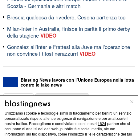
Scozia - Germania e altri match
Brescia qualcosa da rivedere, Cesena partenza top
Milan-Inter in Australia, finisce in parità il primo derby
della stagione
VIDEO
Gonzalez all'Inter e Frattesi alla Juve ma l'operazione
non convince i tifosi nerazzurri
VIDEO
Blasting News lavora con l’Unione Europea nella lotta
contro le fake news
ABOUT
LINEA EDITORIALE
Utilizziamo i cookie e tecnologie simili di tracciamento per fornirti un servizio
Questa sezione offre informazioni trasparenti su Blasting
personalizzato rispetto alle tue esigenze di navigazione e per analizzare il
nostro traffico. Raccogliamo e condividiamo con i nostri
1624
partner che si
News, sui nostri processi editoriali e su come ci impegniamo a
occupano di analisi dei dati web, pubblicità e social media, alcune
creare news di qualità. Inoltre, afferma la nostra aderenza a
informazioni sul tuo dispositivo, come l’indirizzo IP e le caratteristiche del tuo
‘Trust Project - News with Integrity’
Blasting News non è