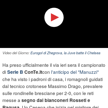
Video del Giorno:
Eurogol di Zhegrova, la Juve batte il Chelsea
Ha preso ufficialmente il via ieri sera il campionato
di
con
l'anticipo del "Manuzzi"
Serie B
ConTe.It
che ha visto i padroni di casa, i romagnoli guidati
dal tecnico crotonese Massimo Drago, prevalere
sulle rondinelle bresciane per 2-0, con le reti
messe a
segno dai bianconeri Rosseti e
. Un Cesena che inizia nel migliore dei
Ragusa