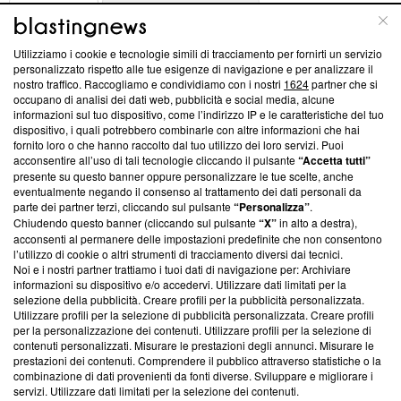
ABOUT
LINEA EDITORIALE
Utilizziamo i cookie e tecnologie simili di tracciamento per fornirti un servizio
Questa sezione offre informazioni trasparenti su Blasting
personalizzato rispetto alle tue esigenze di navigazione e per analizzare il
nostro traffico. Raccogliamo e condividiamo con i nostri
1624
partner che si
News, sui nostri processi editoriali e su come ci impegniamo a
occupano di analisi dei dati web, pubblicità e social media, alcune
creare news di qualità. Inoltre, afferma la nostra aderenza a
informazioni sul tuo dispositivo, come l’indirizzo IP e le caratteristiche del tuo
‘Trust Project - News with Integrity’
Blasting News non è
dispositivo, i quali potrebbero combinarle con altre informazioni che hai
ancora membro del programma, ma ha richiesto di farne
fornito loro o che hanno raccolto dal tuo utilizzo dei loro servizi. Puoi
parte; Trust Project non ha ancora effettuato una verifica di
acconsentire all’uso di tali tecnologie cliccando il pulsante
“Accetta tutti”
conformità agli standard.
presente su questo banner oppure personalizzare le tue scelte, anche
eventualmente negando il consenso al trattamento dei dati personali da
parte dei partner terzi, cliccando sul pulsante
“Personalizza”
.
Su di noi
Chiudendo questo banner (cliccando sul pulsante
“X”
in alto a destra),
acconsenti al permanere delle impostazioni predefinite che non consentono
Team editoriale
l’utilizzo di cookie o altri strumenti di tracciamento diversi dai tecnici.
Noi e i nostri partner trattiamo i tuoi dati di navigazione per: Archiviare
Corporate
informazioni su dispositivo e/o accedervi. Utilizzare dati limitati per la
selezione della pubblicità. Creare profili per la pubblicità personalizzata.
Redazione
Utilizzare profili per la selezione di pubblicità personalizzata. Creare profili
per la personalizzazione dei contenuti. Utilizzare profili per la selezione di
Informativa Privacy
contenuti personalizzati. Misurare le prestazioni degli annunci. Misurare le
prestazioni dei contenuti. Comprendere il pubblico attraverso statistiche o la
Cookie Policy
combinazione di dati provenienti da fonti diverse. Sviluppare e migliorare i
servizi. Utilizzare dati limitati per la selezione dei contenuti.
Blasting SA, IDI CHE-247.845.224, Via Carlo Frasca, 3 - 6900