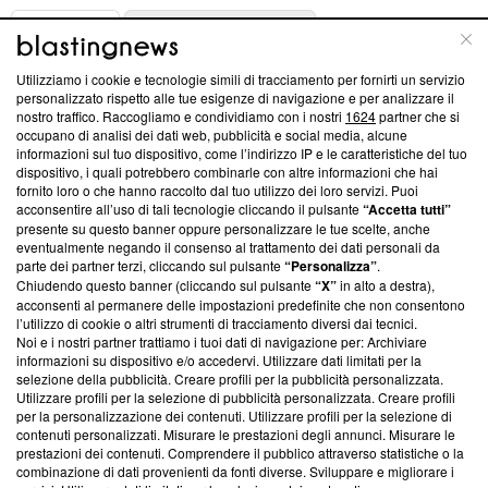
ABOUT
LINEA EDITORIALE
Utilizziamo i cookie e tecnologie simili di tracciamento per fornirti un servizio
Questa sezione offre informazioni trasparenti su Blasting
personalizzato rispetto alle tue esigenze di navigazione e per analizzare il
nostro traffico. Raccogliamo e condividiamo con i nostri
1624
partner che si
News, sui nostri processi editoriali e su come ci impegniamo a
occupano di analisi dei dati web, pubblicità e social media, alcune
creare news di qualità. Inoltre, afferma la nostra aderenza a
informazioni sul tuo dispositivo, come l’indirizzo IP e le caratteristiche del tuo
‘Trust Project - News with Integrity’
Blasting News non è
dispositivo, i quali potrebbero combinarle con altre informazioni che hai
ancora membro del programma, ma ha richiesto di farne
fornito loro o che hanno raccolto dal tuo utilizzo dei loro servizi. Puoi
parte; Trust Project non ha ancora effettuato una verifica di
acconsentire all’uso di tali tecnologie cliccando il pulsante
“Accetta tutti”
conformità agli standard.
presente su questo banner oppure personalizzare le tue scelte, anche
eventualmente negando il consenso al trattamento dei dati personali da
parte dei partner terzi, cliccando sul pulsante
“Personalizza”
.
Su di noi
Chiudendo questo banner (cliccando sul pulsante
“X”
in alto a destra),
acconsenti al permanere delle impostazioni predefinite che non consentono
Team editoriale
l’utilizzo di cookie o altri strumenti di tracciamento diversi dai tecnici.
Noi e i nostri partner trattiamo i tuoi dati di navigazione per: Archiviare
Corporate
informazioni su dispositivo e/o accedervi. Utilizzare dati limitati per la
selezione della pubblicità. Creare profili per la pubblicità personalizzata.
Redazione
Utilizzare profili per la selezione di pubblicità personalizzata. Creare profili
per la personalizzazione dei contenuti. Utilizzare profili per la selezione di
Informativa Privacy
contenuti personalizzati. Misurare le prestazioni degli annunci. Misurare le
prestazioni dei contenuti. Comprendere il pubblico attraverso statistiche o la
Cookie Policy
combinazione di dati provenienti da fonti diverse. Sviluppare e migliorare i