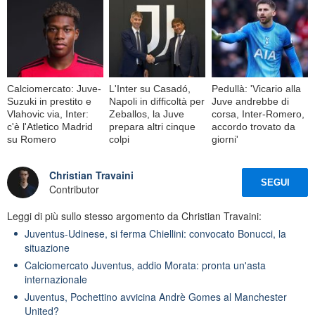
Calciomercato: Juve-
L'Inter su Casadó,
Pedullà: 'Vicario alla
Suzuki in prestito e
Napoli in difficoltà per
Juve andrebbe di
Vlahovic via, Inter:
Zeballos, la Juve
corsa, Inter-Romero,
c'è l'Atletico Madrid
prepara altri cinque
accordo trovato da
su Romero
colpi
giorni'
Christian Travaini
SEGUI
Contributor
Leggi di più sullo stesso argomento da Christian Travaini:
Juventus-Udinese, si ferma Chiellini: convocato Bonucci, la
situazione
Calciomercato Juventus, addio Morata: pronta un'asta
internazionale
Juventus, Pochettino avvicina Andrè Gomes al Manchester
United?