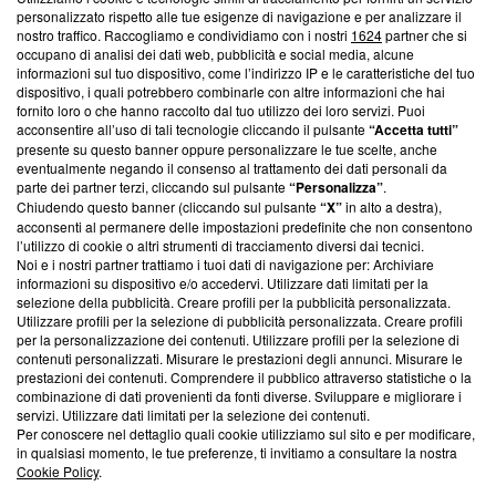
Questa sezione offre informazioni trasparenti su Blasting
personalizzato rispetto alle tue esigenze di navigazione e per analizzare il
nostro traffico. Raccogliamo e condividiamo con i nostri
1624
partner che si
News, sui nostri processi editoriali e su come ci impegniamo a
occupano di analisi dei dati web, pubblicità e social media, alcune
creare news di qualità. Inoltre, afferma la nostra aderenza a
informazioni sul tuo dispositivo, come l’indirizzo IP e le caratteristiche del tuo
‘Trust Project - News with Integrity’
Blasting News non è
dispositivo, i quali potrebbero combinarle con altre informazioni che hai
ancora membro del programma, ma ha richiesto di farne
fornito loro o che hanno raccolto dal tuo utilizzo dei loro servizi. Puoi
parte; Trust Project non ha ancora effettuato una verifica di
acconsentire all’uso di tali tecnologie cliccando il pulsante
“Accetta tutti”
conformità agli standard.
presente su questo banner oppure personalizzare le tue scelte, anche
eventualmente negando il consenso al trattamento dei dati personali da
parte dei partner terzi, cliccando sul pulsante
“Personalizza”
.
Su di noi
Chiudendo questo banner (cliccando sul pulsante
“X”
in alto a destra),
acconsenti al permanere delle impostazioni predefinite che non consentono
Team editoriale
l’utilizzo di cookie o altri strumenti di tracciamento diversi dai tecnici.
Noi e i nostri partner trattiamo i tuoi dati di navigazione per: Archiviare
Corporate
informazioni su dispositivo e/o accedervi. Utilizzare dati limitati per la
selezione della pubblicità. Creare profili per la pubblicità personalizzata.
Redazione
Utilizzare profili per la selezione di pubblicità personalizzata. Creare profili
per la personalizzazione dei contenuti. Utilizzare profili per la selezione di
Informativa Privacy
contenuti personalizzati. Misurare le prestazioni degli annunci. Misurare le
prestazioni dei contenuti. Comprendere il pubblico attraverso statistiche o la
Cookie Policy
combinazione di dati provenienti da fonti diverse. Sviluppare e migliorare i
servizi. Utilizzare dati limitati per la selezione dei contenuti.
Blasting SA, IDI CHE-247.845.224, Via Carlo Frasca, 3 - 6900
Per conoscere nel dettaglio quali cookie utilizziamo sul sito e per modificare,
Lugano (Svizzera) Tel:
+39 0690258937
in qualsiasi momento, le tue preferenze, ti invitiamo a consultare la nostra
Cookie Policy
.
© 2026 Blasting News