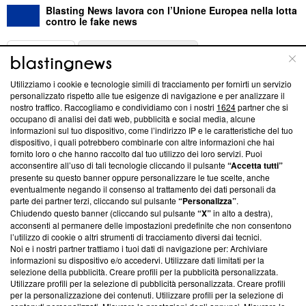
Blasting News lavora con l’Unione Europea nella lotta
contro le fake news
ABOUT
LINEA EDITORIALE
Utilizziamo i cookie e tecnologie simili di tracciamento per fornirti un servizio
Questa sezione offre informazioni trasparenti su Blasting
personalizzato rispetto alle tue esigenze di navigazione e per analizzare il
nostro traffico. Raccogliamo e condividiamo con i nostri
1624
partner che si
News, sui nostri processi editoriali e su come ci impegniamo a
occupano di analisi dei dati web, pubblicità e social media, alcune
creare news di qualità. Inoltre, afferma la nostra aderenza a
informazioni sul tuo dispositivo, come l’indirizzo IP e le caratteristiche del tuo
‘Trust Project - News with Integrity’
Blasting News non è
dispositivo, i quali potrebbero combinarle con altre informazioni che hai
ancora membro del programma, ma ha richiesto di farne
fornito loro o che hanno raccolto dal tuo utilizzo dei loro servizi. Puoi
parte; Trust Project non ha ancora effettuato una verifica di
acconsentire all’uso di tali tecnologie cliccando il pulsante
“Accetta tutti”
conformità agli standard.
presente su questo banner oppure personalizzare le tue scelte, anche
eventualmente negando il consenso al trattamento dei dati personali da
parte dei partner terzi, cliccando sul pulsante
“Personalizza”
.
Su di noi
Chiudendo questo banner (cliccando sul pulsante
“X”
in alto a destra),
acconsenti al permanere delle impostazioni predefinite che non consentono
Team editoriale
l’utilizzo di cookie o altri strumenti di tracciamento diversi dai tecnici.
Noi e i nostri partner trattiamo i tuoi dati di navigazione per: Archiviare
Corporate
informazioni su dispositivo e/o accedervi. Utilizzare dati limitati per la
selezione della pubblicità. Creare profili per la pubblicità personalizzata.
Redazione
Utilizzare profili per la selezione di pubblicità personalizzata. Creare profili
per la personalizzazione dei contenuti. Utilizzare profili per la selezione di
Informativa Privacy