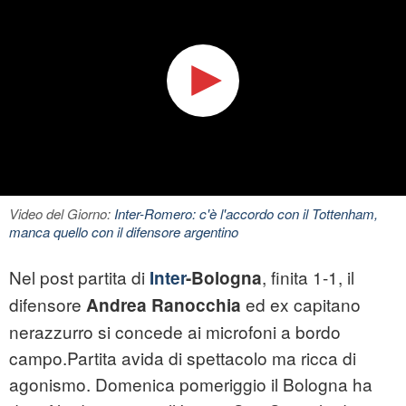
Video del Giorno:
Inter-Romero: c'è l'accordo con il Tottenham,
manca quello con il difensore argentino
Nel post partita di
, finita 1-1, il
Inter
-Bologna
difensore
ed ex capitano
Andrea
Ranocchia
nerazzurro si concede ai microfoni a bordo
campo.Partita avida di spettacolo ma ricca di
agonismo. Domenica pomeriggio il Bologna ha