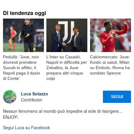
Di tendenza oggi
Pedullà: 'Juve, non
L'Inter su Casadó,
Calciomercato: Juve-
dovresti prendere
Napoli in difficoltà per
Kostic ai saluti, Milan
Suzuki in affitto, il
Zeballos, la Juve
su Embolo, Roma ha
Napoli paga il dazio
prepara altri cinque
sondato Spence
di Conte'
colpi
Luca Solazzo
SEGUI
Contributor
Nessun fenomeno al mondo può impedire al sole di risorgere...
ENJOY!.
Segui
Luca
su Facebook