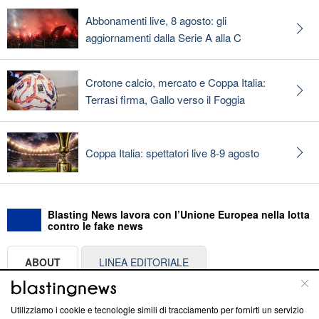
Abbonamenti live, 8 agosto: gli
aggiornamenti dalla Serie A alla C
Crotone calcio, mercato e Coppa Italia:
Terrasi firma, Gallo verso il Foggia
Coppa Italia: spettatori live 8-9 agosto
Blasting News lavora con l’Unione Europea nella lotta
contro le fake news
ABOUT
LINEA EDITORIALE
Questa sezione offre informazioni trasparenti su Blasting
Utilizziamo i cookie e tecnologie simili di tracciamento per fornirti un servizio
News, sui nostri processi editoriali e su come ci impegniamo a