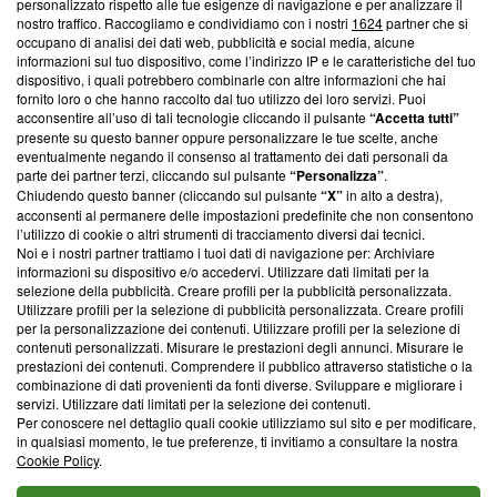
personalizzato rispetto alle tue esigenze di navigazione e per analizzare il
creare news di qualità. Inoltre, afferma la nostra aderenza a
nostro traffico. Raccogliamo e condividiamo con i nostri
1624
partner che si
‘Trust Project - News with Integrity’
Blasting News non è
occupano di analisi dei dati web, pubblicità e social media, alcune
informazioni sul tuo dispositivo, come l’indirizzo IP e le caratteristiche del tuo
ancora membro del programma, ma ha richiesto di farne
dispositivo, i quali potrebbero combinarle con altre informazioni che hai
parte; Trust Project non ha ancora effettuato una verifica di
fornito loro o che hanno raccolto dal tuo utilizzo dei loro servizi. Puoi
conformità agli standard.
acconsentire all’uso di tali tecnologie cliccando il pulsante
“Accetta tutti”
presente su questo banner oppure personalizzare le tue scelte, anche
Su di noi
eventualmente negando il consenso al trattamento dei dati personali da
parte dei partner terzi, cliccando sul pulsante
“Personalizza”
.
Team editoriale
Chiudendo questo banner (cliccando sul pulsante
“X”
in alto a destra),
acconsenti al permanere delle impostazioni predefinite che non consentono
Corporate
l’utilizzo di cookie o altri strumenti di tracciamento diversi dai tecnici.
Noi e i nostri partner trattiamo i tuoi dati di navigazione per: Archiviare
Redazione
informazioni su dispositivo e/o accedervi. Utilizzare dati limitati per la
selezione della pubblicità. Creare profili per la pubblicità personalizzata.
Informativa Privacy
Utilizzare profili per la selezione di pubblicità personalizzata. Creare profili
per la personalizzazione dei contenuti. Utilizzare profili per la selezione di
Cookie Policy
contenuti personalizzati. Misurare le prestazioni degli annunci. Misurare le
prestazioni dei contenuti. Comprendere il pubblico attraverso statistiche o la
combinazione di dati provenienti da fonti diverse. Sviluppare e migliorare i
Blasting SA, IDI CHE-247.845.224, Via Carlo Frasca, 3 - 6900
servizi. Utilizzare dati limitati per la selezione dei contenuti.
Lugano (Svizzera) Tel:
+39 0690258937
Per conoscere nel dettaglio quali cookie utilizziamo sul sito e per modificare,
in qualsiasi momento, le tue preferenze, ti invitiamo a consultare la nostra
© 2026 Blasting News
Cookie Policy
.