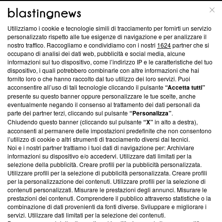
Questa sezione offre informazioni trasparenti su Blasting
Utilizziamo i cookie e tecnologie simili di tracciamento per fornirti un servizio
News, sui nostri processi editoriali e su come ci impegniamo a
personalizzato rispetto alle tue esigenze di navigazione e per analizzare il
creare news di qualità. Inoltre, afferma la nostra aderenza a
nostro traffico. Raccogliamo e condividiamo con i nostri
1624
partner che si
‘Trust Project - News with Integrity’
Blasting News non è
occupano di analisi dei dati web, pubblicità e social media, alcune
informazioni sul tuo dispositivo, come l’indirizzo IP e le caratteristiche del tuo
ancora membro del programma, ma ha richiesto di farne
dispositivo, i quali potrebbero combinarle con altre informazioni che hai
parte; Trust Project non ha ancora effettuato una verifica di
fornito loro o che hanno raccolto dal tuo utilizzo dei loro servizi. Puoi
conformità agli standard.
acconsentire all’uso di tali tecnologie cliccando il pulsante
“Accetta tutti”
presente su questo banner oppure personalizzare le tue scelte, anche
Su di noi
eventualmente negando il consenso al trattamento dei dati personali da
parte dei partner terzi, cliccando sul pulsante
“Personalizza”
.
Team editoriale
Chiudendo questo banner (cliccando sul pulsante
“X”
in alto a destra),
acconsenti al permanere delle impostazioni predefinite che non consentono
Corporate
l’utilizzo di cookie o altri strumenti di tracciamento diversi dai tecnici.
Noi e i nostri partner trattiamo i tuoi dati di navigazione per: Archiviare
Redazione
informazioni su dispositivo e/o accedervi. Utilizzare dati limitati per la
selezione della pubblicità. Creare profili per la pubblicità personalizzata.
Informativa Privacy
Utilizzare profili per la selezione di pubblicità personalizzata. Creare profili
per la personalizzazione dei contenuti. Utilizzare profili per la selezione di
Cookie Policy
contenuti personalizzati. Misurare le prestazioni degli annunci. Misurare le
prestazioni dei contenuti. Comprendere il pubblico attraverso statistiche o la
combinazione di dati provenienti da fonti diverse. Sviluppare e migliorare i
Blasting SA, IDI CHE-247.845.224, Via Carlo Frasca, 3 - 6900
servizi. Utilizzare dati limitati per la selezione dei contenuti.
Lugano (Svizzera) Tel:
+39 0690258937