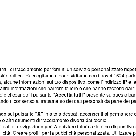
mors
 Huawei P9 in Italia sarà
imili di tracciamento per fornirti un servizio personalizzato rispe
a metà di aprile. Gli
stro traffico. Raccogliamo e condividiamo con i nostri
1624
partn
e Huawei lascerà
 alcune informazioni sul tuo dispositivo, come l’indirizzo IP e le 
ltre informazioni che hai fornito loro o che hanno raccolto dal tuo
e presenteranno i loro
ogie cliccando il pulsante
“Accetta tutti”
presente su questo ban
el Mobile World Congress
o il consenso al trattamento dei dati personali da parte dei par
versari e flagship, ci
ndo sul pulsante
“X”
in alto a destra), acconsenti al permanere 
due precise aziende e
o altri strumenti di tracciamento diversi dai tecnici.
, che in Spagna farà la
uoi dati di navigazione per: Archiviare informazioni su dispositivo 
ed LG, pronta alla
licità. Creare profili per la pubblicità personalizzata. Utilizzare p