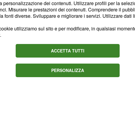
la personalizzazione dei contenuti. Utilizzare profili per la selez
te saranno le varianti
ci. Misurare le prestazioni dei contenuti. Comprendere il pubblic
 Come ricorderete, il P8
fonti diverse. Sviluppare e migliorare i servizi. Utilizzare dati l
nde successo anche
ookie utilizziamo sul sito e per modificare, in qualsiasi momento,
.
ACCETTA TUTTI
PERSONALIZZA