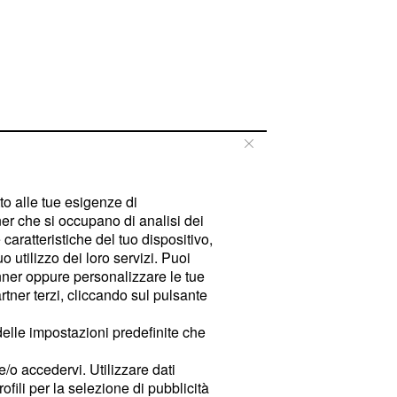
tto alle tue esigenze di
er che si occupano di analisi dei
caratteristiche del tuo dispositivo,
 utilizzo dei loro servizi. Puoi
ner oppure personalizzare le tue
tner terzi, cliccando sul pulsante
delle impostazioni predefinite che
e/o accedervi. Utilizzare dati
rofili per la selezione di pubblicità