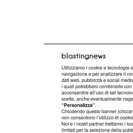
Huawei P9, ultimi ru
Si ipotizza che la
del
data di uscita
Utilizziamo i cookie e tecnologie s
, al più tardi nella prim
dopo marzo
navigazione e per analizzare il no
esperti sottolineano, a ragione, ch
dati web, pubblicità e social media,
i quali potrebbero combinarle con a
dapprima "sfogare" gli avversari, ch
acconsentire all’uso di tali tecnol
nuovi top di gamma in occasione d
scelte, anche eventualmente negand
di Barcellona. Quando parliamo di av
“Personalizza”
.
Chiudendo questo banner (clicca
stiamo riferendo, a grandi linee, a 
non consentono l’utilizzo di cookie 
altrettanti modelli, ovvero Samsung
Noi e i nostri partner trattiamo i t
voce grossa con la nuova linea S7, 
limitati per la selezione della pubb