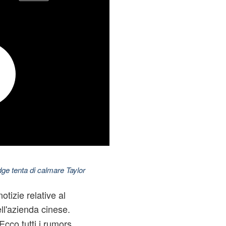
dge tenta di calmare Taylor
otizie relative al
ll'azienda cinese.
Ecco tutti i rumors