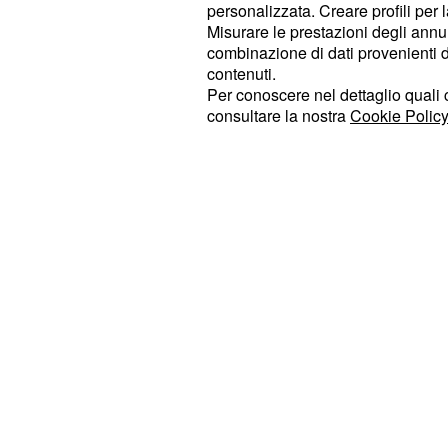
personalizzata. Creare profili per 
presentazione del nuovo LG 5. Quan
Misurare le prestazioni degli annun
del P9, oltre alla versione normale?
combinazione di dati provenienti da 
nel 2015 riuscì ad ottenere un gra
contenuti.
Per conoscere nel dettaglio quali c
grazie alla versione Lite.
consultare la nostra
Cookie Policy