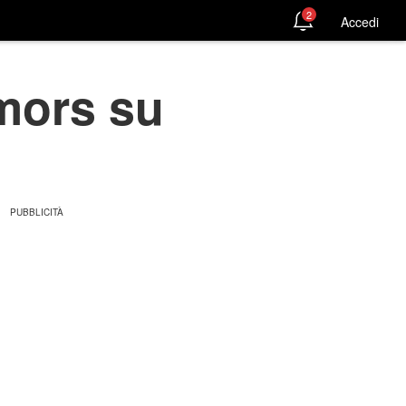
2
Accedi
umors su