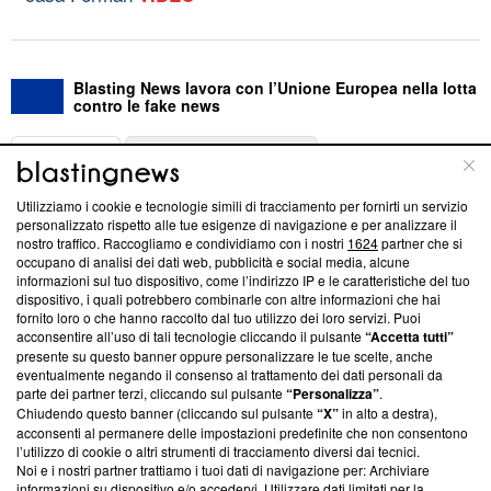
Blasting News lavora con l’Unione Europea nella lotta
contro le fake news
ABOUT
LINEA EDITORIALE
Utilizziamo i cookie e tecnologie simili di tracciamento per fornirti un servizio
Questa sezione offre informazioni trasparenti su Blasting
personalizzato rispetto alle tue esigenze di navigazione e per analizzare il
nostro traffico. Raccogliamo e condividiamo con i nostri
1624
partner che si
News, sui nostri processi editoriali e su come ci impegniamo a
occupano di analisi dei dati web, pubblicità e social media, alcune
creare news di qualità. Inoltre, afferma la nostra aderenza a
informazioni sul tuo dispositivo, come l’indirizzo IP e le caratteristiche del tuo
‘Trust Project - News with Integrity’
Blasting News non è
dispositivo, i quali potrebbero combinarle con altre informazioni che hai
ancora membro del programma, ma ha richiesto di farne
fornito loro o che hanno raccolto dal tuo utilizzo dei loro servizi. Puoi
parte; Trust Project non ha ancora effettuato una verifica di
acconsentire all’uso di tali tecnologie cliccando il pulsante
“Accetta tutti”
conformità agli standard.
presente su questo banner oppure personalizzare le tue scelte, anche
eventualmente negando il consenso al trattamento dei dati personali da
parte dei partner terzi, cliccando sul pulsante
“Personalizza”
.
Su di noi
Chiudendo questo banner (cliccando sul pulsante
“X”
in alto a destra),
acconsenti al permanere delle impostazioni predefinite che non consentono
Team editoriale
l’utilizzo di cookie o altri strumenti di tracciamento diversi dai tecnici.
Noi e i nostri partner trattiamo i tuoi dati di navigazione per: Archiviare
Corporate
informazioni su dispositivo e/o accedervi. Utilizzare dati limitati per la