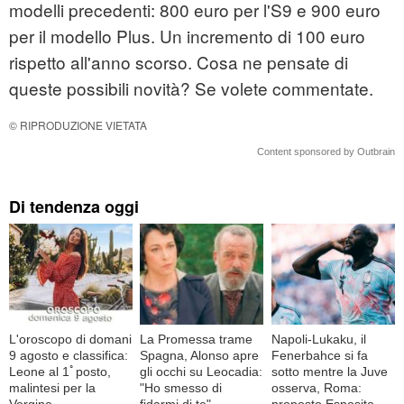
modelli precedenti: 800 euro per l'S9 e 900 euro
per il modello Plus. Un incremento di 100 euro
rispetto all'anno scorso. Cosa ne pensate di
queste possibili novità? Se volete commentate.
© RIPRODUZIONE VIETATA
Content sponsored by Outbrain
Di tendenza oggi
L'oroscopo di domani
La Promessa trame
Napoli-Lukaku, il
9 agosto e classifica:
Spagna, Alonso apre
Fenerbahce si fa
Leone al 1ﾟposto,
gli occhi su Leocadia:
sotto mentre la Juve
malintesi per la
"Ho smesso di
osserva, Roma:
Vergine
fidarmi di te"
proposto Esposito