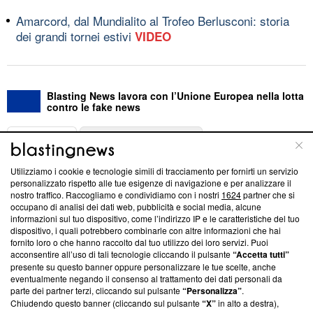
Amarcord, dal Mundialito al Trofeo Berlusconi: storia
dei grandi tornei estivi
VIDEO
Blasting News lavora con l’Unione Europea nella lotta
contro le fake news
ABOUT
LINEA EDITORIALE
Utilizziamo i cookie e tecnologie simili di tracciamento per fornirti un servizio
Questa sezione offre informazioni trasparenti su Blasting
personalizzato rispetto alle tue esigenze di navigazione e per analizzare il
nostro traffico. Raccogliamo e condividiamo con i nostri
1624
partner che si
News, sui nostri processi editoriali e su come ci impegniamo a
occupano di analisi dei dati web, pubblicità e social media, alcune
creare news di qualità. Inoltre, afferma la nostra aderenza a
informazioni sul tuo dispositivo, come l’indirizzo IP e le caratteristiche del tuo
‘Trust Project - News with Integrity’
Blasting News non è
dispositivo, i quali potrebbero combinarle con altre informazioni che hai
ancora membro del programma, ma ha richiesto di farne
fornito loro o che hanno raccolto dal tuo utilizzo dei loro servizi. Puoi
parte; Trust Project non ha ancora effettuato una verifica di
acconsentire all’uso di tali tecnologie cliccando il pulsante
“Accetta tutti”
conformità agli standard.
presente su questo banner oppure personalizzare le tue scelte, anche
eventualmente negando il consenso al trattamento dei dati personali da
parte dei partner terzi, cliccando sul pulsante
“Personalizza”
.
Su di noi
Chiudendo questo banner (cliccando sul pulsante
“X”
in alto a destra),