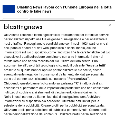
Blasting News lavora con l’Unione Europea nella lotta
contro le fake news
ABOUT
LINEA EDITORIALE
Utilizziamo i cookie e tecnologie simili di tracciamento per fornirti un servizio
Questa sezione offre informazioni trasparenti su Blasting
personalizzato rispetto alle tue esigenze di navigazione e per analizzare il
nostro traffico. Raccogliamo e condividiamo con i nostri
1624
partner che si
News, sui nostri processi editoriali e su come ci impegniamo a
occupano di analisi dei dati web, pubblicità e social media, alcune
creare news di qualità. Inoltre, afferma la nostra aderenza a
informazioni sul tuo dispositivo, come l’indirizzo IP e le caratteristiche del tuo
‘Trust Project - News with Integrity’
Blasting News non è
dispositivo, i quali potrebbero combinarle con altre informazioni che hai
ancora membro del programma, ma ha richiesto di farne
fornito loro o che hanno raccolto dal tuo utilizzo dei loro servizi. Puoi
parte; Trust Project non ha ancora effettuato una verifica di
acconsentire all’uso di tali tecnologie cliccando il pulsante
“Accetta tutti”
conformità agli standard.
presente su questo banner oppure personalizzare le tue scelte, anche
eventualmente negando il consenso al trattamento dei dati personali da
parte dei partner terzi, cliccando sul pulsante
“Personalizza”
.
Su di noi
Chiudendo questo banner (cliccando sul pulsante
“X”
in alto a destra),
acconsenti al permanere delle impostazioni predefinite che non consentono
Team editoriale
l’utilizzo di cookie o altri strumenti di tracciamento diversi dai tecnici.
Noi e i nostri partner trattiamo i tuoi dati di navigazione per: Archiviare
Corporate
informazioni su dispositivo e/o accedervi. Utilizzare dati limitati per la
selezione della pubblicità. Creare profili per la pubblicità personalizzata.
Redazione
Utilizzare profili per la selezione di pubblicità personalizzata. Creare profili
per la personalizzazione dei contenuti. Utilizzare profili per la selezione di