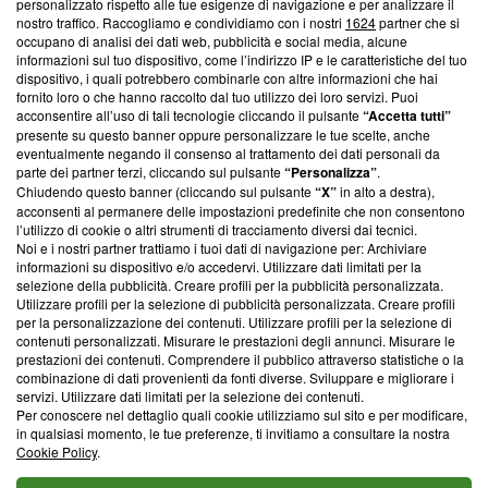
Questa sezione offre informazioni trasparenti su Blasting
personalizzato rispetto alle tue esigenze di navigazione e per analizzare il
nostro traffico. Raccogliamo e condividiamo con i nostri
1624
partner che si
News, sui nostri processi editoriali e su come ci impegniamo a
occupano di analisi dei dati web, pubblicità e social media, alcune
creare news di qualità. Inoltre, afferma la nostra aderenza a
informazioni sul tuo dispositivo, come l’indirizzo IP e le caratteristiche del tuo
‘Trust Project - News with Integrity’
Blasting News non è
dispositivo, i quali potrebbero combinarle con altre informazioni che hai
ancora membro del programma, ma ha richiesto di farne
fornito loro o che hanno raccolto dal tuo utilizzo dei loro servizi. Puoi
parte; Trust Project non ha ancora effettuato una verifica di
acconsentire all’uso di tali tecnologie cliccando il pulsante
“Accetta tutti”
conformità agli standard.
presente su questo banner oppure personalizzare le tue scelte, anche
eventualmente negando il consenso al trattamento dei dati personali da
parte dei partner terzi, cliccando sul pulsante
“Personalizza”
.
Su di noi
Chiudendo questo banner (cliccando sul pulsante
“X”
in alto a destra),
acconsenti al permanere delle impostazioni predefinite che non consentono
Team editoriale
l’utilizzo di cookie o altri strumenti di tracciamento diversi dai tecnici.
Noi e i nostri partner trattiamo i tuoi dati di navigazione per: Archiviare
Corporate
informazioni su dispositivo e/o accedervi. Utilizzare dati limitati per la
selezione della pubblicità. Creare profili per la pubblicità personalizzata.
Redazione
Utilizzare profili per la selezione di pubblicità personalizzata. Creare profili
per la personalizzazione dei contenuti. Utilizzare profili per la selezione di
Informativa Privacy
contenuti personalizzati. Misurare le prestazioni degli annunci. Misurare le
prestazioni dei contenuti. Comprendere il pubblico attraverso statistiche o la
Cookie Policy
combinazione di dati provenienti da fonti diverse. Sviluppare e migliorare i
servizi. Utilizzare dati limitati per la selezione dei contenuti.
Blasting SA, IDI CHE-247.845.224, Via Carlo Frasca, 3 - 6900
Per conoscere nel dettaglio quali cookie utilizziamo sul sito e per modificare,
Lugano (Svizzera) Tel:
+39 0690258937
in qualsiasi momento, le tue preferenze, ti invitiamo a consultare la nostra
Cookie Policy
.
© 2026 Blasting News