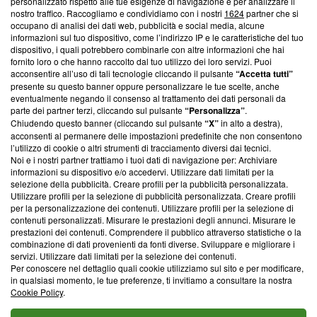
Questa sezione offre informazioni trasparenti su Blasting
personalizzato rispetto alle tue esigenze di navigazione e per analizzare il
nostro traffico. Raccogliamo e condividiamo con i nostri
1624
partner che si
News, sui nostri processi editoriali e su come ci impegniamo a
occupano di analisi dei dati web, pubblicità e social media, alcune
creare news di qualità. Inoltre, afferma la nostra aderenza a
informazioni sul tuo dispositivo, come l’indirizzo IP e le caratteristiche del tuo
‘Trust Project - News with Integrity’
Blasting News non è
dispositivo, i quali potrebbero combinarle con altre informazioni che hai
ancora membro del programma, ma ha richiesto di farne
fornito loro o che hanno raccolto dal tuo utilizzo dei loro servizi. Puoi
parte; Trust Project non ha ancora effettuato una verifica di
acconsentire all’uso di tali tecnologie cliccando il pulsante
“Accetta tutti”
conformità agli standard.
presente su questo banner oppure personalizzare le tue scelte, anche
eventualmente negando il consenso al trattamento dei dati personali da
parte dei partner terzi, cliccando sul pulsante
“Personalizza”
.
Su di noi
Chiudendo questo banner (cliccando sul pulsante
“X”
in alto a destra),
acconsenti al permanere delle impostazioni predefinite che non consentono
Team editoriale
l’utilizzo di cookie o altri strumenti di tracciamento diversi dai tecnici.
Noi e i nostri partner trattiamo i tuoi dati di navigazione per: Archiviare
Corporate
informazioni su dispositivo e/o accedervi. Utilizzare dati limitati per la
selezione della pubblicità. Creare profili per la pubblicità personalizzata.
Redazione
Utilizzare profili per la selezione di pubblicità personalizzata. Creare profili
per la personalizzazione dei contenuti. Utilizzare profili per la selezione di
Informativa Privacy
contenuti personalizzati. Misurare le prestazioni degli annunci. Misurare le
prestazioni dei contenuti. Comprendere il pubblico attraverso statistiche o la
Cookie Policy
combinazione di dati provenienti da fonti diverse. Sviluppare e migliorare i
servizi. Utilizzare dati limitati per la selezione dei contenuti.
Blasting SA, IDI CHE-247.845.224, Via Carlo Frasca, 3 - 6900
Per conoscere nel dettaglio quali cookie utilizziamo sul sito e per modificare,
Lugano (Svizzera) Tel:
+39 0690258937
in qualsiasi momento, le tue preferenze, ti invitiamo a consultare la nostra
Cookie Policy
.
© 2026 Blasting News