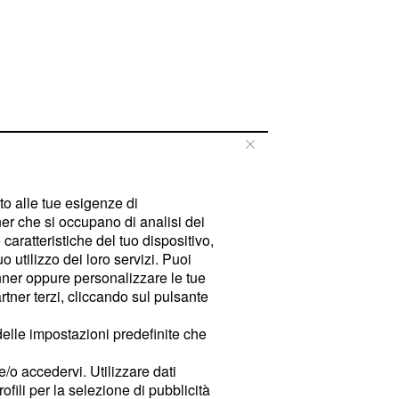
tto alle tue esigenze di
er che si occupano di analisi dei
caratteristiche del tuo dispositivo,
 utilizzo dei loro servizi. Puoi
ner oppure personalizzare le tue
tner terzi, cliccando sul pulsante
delle impostazioni predefinite che
e/o accedervi. Utilizzare dati
rofili per la selezione di pubblicità