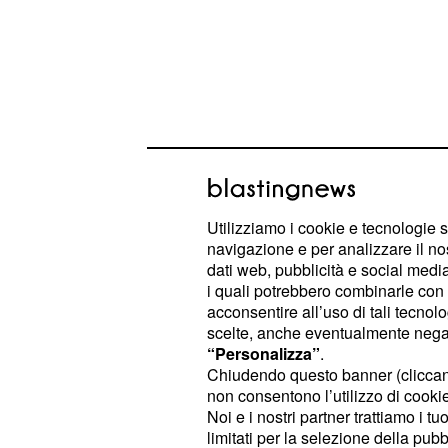
Utilizziamo i cookie e tecnologie s
navigazione e per analizzare il no
dati web, pubblicità e social media,
i quali potrebbero combinarle con a
L'Empoli invece vive una situazion
acconsentire all’uso di tali tecnol
due sconfitte in due partite, ma no
scelte, anche eventualmente negand
“Personalizza”
.
cambio di rotta avvenga questa ser
Chiudendo questo banner (clicca
non consentono l’utilizzo di cookie 
Il nostro pronostico:
1x (1.45)
Noi e i nostri partner trattiamo i t
limitati per la selezione della pubb