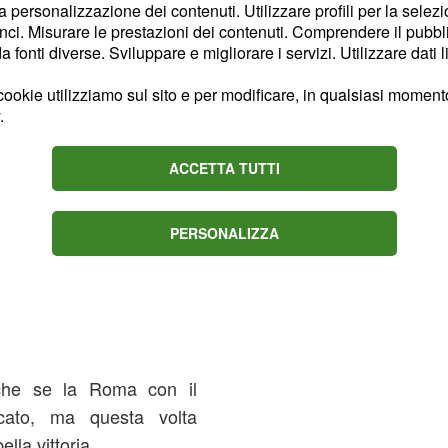
la personalizzazione dei contenuti. Utilizzare profili per la selez
ci. Misurare le prestazioni dei contenuti. Comprendere il pubblic
fonti diverse. Sviluppare e migliorare i servizi. Utilizzare dati l
ookie utilizziamo sul sito e per modificare, in qualsiasi momento,
er conquistare il vertice
.
dre daranno il massimo,
i. Per noi sarà una partita
ACCETTA TUTTI
una parte all' altra.
PERSONALIZZA
) GG (1.80)
anche se la Roma con il
icato, ma questa volta
lla vittoria.