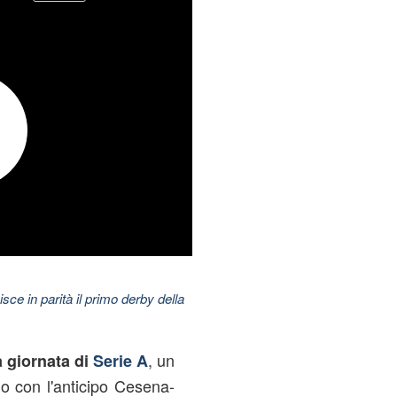
nisce in parità il primo derby della
, un
a giornata di
Serie A
io con l'anticipo Cesena-