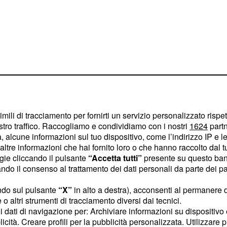
imili di tracciamento per fornirti un servizio personalizzato rispe
stro traffico. Raccogliamo e condividiamo con i nostri
1624
partn
 alcune informazioni sul tuo dispositivo, come l’indirizzo IP e le 
ltre informazioni che hai fornito loro o che hanno raccolto dal tuo
e completamente diversa,
ogie cliccando il pulsante
“Accetta tutti”
presente su questo ban
n crediamo che questo
o il consenso al trattamento dei dati personali da parte dei par
a.
ndo sul pulsante
“X”
in alto a destra), acconsenti al permanere 
o altri strumenti di tracciamento diversi dai tecnici.
uoi dati di navigazione per: Archiviare informazioni su dispositivo 
licità. Creare profili per la pubblicità personalizzata. Utilizzare p