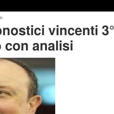
io
nostici vincenti 3°
 con analisi