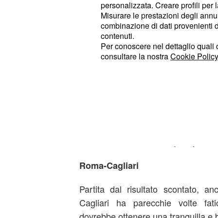
Per chi ama il rischio:
1 fisso (2.80)
personalizzata. Creare profili per 
Misurare le prestazioni degli annun
combinazione di dati provenienti da 
Milan-Juventus
contenuti.
Per conoscere nel dettaglio quali c
Big match quello di stasera, sfida p
consultare la nostra
Cookie Policy
della Serie A. Entrambe le squa
vista anche l'ostilità tra le due part
spettacolare, con molte occasioni da 
Il nostro pronostico :
over 2.5 (2.10
Per chi ama il rischio:
X (3.30)
Roma-Cagliari
Partita dal risultato scontato, 
Cagliari ha parecchie volte fat
dovrebbe ottenere una tranquilla e be