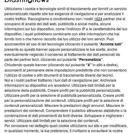
Utilizziamo i cookie e tecnologie simili di tracciamento per fornirti un servizio
Questa sezione offre informazioni trasparenti su Blasting
personalizzato rispetto alle tue esigenze di navigazione e per analizzare il
nostro traffico. Raccogliamo e condividiamo con i nostri
1624
partner che si
News, sui nostri processi editoriali e su come ci impegniamo a
occupano di analisi dei dati web, pubblicità e social media, alcune
creare news di qualità. Inoltre, afferma la nostra aderenza a
informazioni sul tuo dispositivo, come l’indirizzo IP e le caratteristiche del tuo
‘Trust Project - News with Integrity’
Blasting News non è
dispositivo, i quali potrebbero combinarle con altre informazioni che hai
ancora membro del programma, ma ha richiesto di farne
fornito loro o che hanno raccolto dal tuo utilizzo dei loro servizi. Puoi
parte; Trust Project non ha ancora effettuato una verifica di
acconsentire all’uso di tali tecnologie cliccando il pulsante
“Accetta tutti”
conformità agli standard.
presente su questo banner oppure personalizzare le tue scelte, anche
eventualmente negando il consenso al trattamento dei dati personali da
parte dei partner terzi, cliccando sul pulsante
“Personalizza”
.
Su di noi
Chiudendo questo banner (cliccando sul pulsante
“X”
in alto a destra),
acconsenti al permanere delle impostazioni predefinite che non consentono
Team editoriale
l’utilizzo di cookie o altri strumenti di tracciamento diversi dai tecnici.
Noi e i nostri partner trattiamo i tuoi dati di navigazione per: Archiviare
Corporate
informazioni su dispositivo e/o accedervi. Utilizzare dati limitati per la
selezione della pubblicità. Creare profili per la pubblicità personalizzata.
Redazione
Utilizzare profili per la selezione di pubblicità personalizzata. Creare profili
per la personalizzazione dei contenuti. Utilizzare profili per la selezione di
Informativa Privacy
contenuti personalizzati. Misurare le prestazioni degli annunci. Misurare le
prestazioni dei contenuti. Comprendere il pubblico attraverso statistiche o la
Cookie Policy
combinazione di dati provenienti da fonti diverse. Sviluppare e migliorare i
servizi. Utilizzare dati limitati per la selezione dei contenuti.
Blasting SA, IDI CHE-247.845.224, Via Carlo Frasca, 3 - 6900
Per conoscere nel dettaglio quali cookie utilizziamo sul sito e per modificare,
Lugano (Svizzera) Tel:
+39 0690258937
in qualsiasi momento, le tue preferenze, ti invitiamo a consultare la nostra