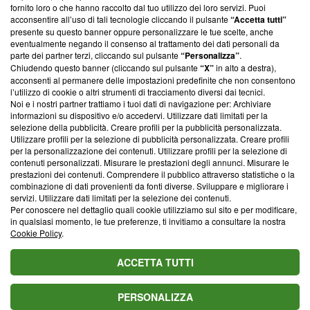
ancora membro del programma, ma ha richiesto di farne
fornito loro o che hanno raccolto dal tuo utilizzo dei loro servizi. Puoi
parte; Trust Project non ha ancora effettuato una verifica di
acconsentire all’uso di tali tecnologie cliccando il pulsante
“Accetta tutti”
conformità agli standard.
presente su questo banner oppure personalizzare le tue scelte, anche
eventualmente negando il consenso al trattamento dei dati personali da
parte dei partner terzi, cliccando sul pulsante
“Personalizza”
.
Su di noi
Chiudendo questo banner (cliccando sul pulsante
“X”
in alto a destra),
acconsenti al permanere delle impostazioni predefinite che non consentono
Team editoriale
l’utilizzo di cookie o altri strumenti di tracciamento diversi dai tecnici.
Noi e i nostri partner trattiamo i tuoi dati di navigazione per: Archiviare
Corporate
informazioni su dispositivo e/o accedervi. Utilizzare dati limitati per la
selezione della pubblicità. Creare profili per la pubblicità personalizzata.
Redazione
Utilizzare profili per la selezione di pubblicità personalizzata. Creare profili
per la personalizzazione dei contenuti. Utilizzare profili per la selezione di
Informativa Privacy
contenuti personalizzati. Misurare le prestazioni degli annunci. Misurare le
prestazioni dei contenuti. Comprendere il pubblico attraverso statistiche o la
Cookie Policy
combinazione di dati provenienti da fonti diverse. Sviluppare e migliorare i
servizi. Utilizzare dati limitati per la selezione dei contenuti.
Blasting SA, IDI CHE-247.845.224, Via Carlo Frasca, 3 - 6900
Per conoscere nel dettaglio quali cookie utilizziamo sul sito e per modificare,
Lugano (Svizzera) Tel:
+39 0690258937
in qualsiasi momento, le tue preferenze, ti invitiamo a consultare la nostra
Cookie Policy
.
© 2026 Blasting News
ACCETTA TUTTI
PERSONALIZZA