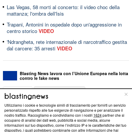
Las Vegas, 58 morti al concerto: il video choc della
mattanza; l'ombra dell'Isis
Trapani, Antonini in ospedale dopo un'aggressione in
centro storico
VIDEO
'Ndrangheta, rete internazionale di narcotraffico gestita
dal carcere: 35 arresti
VIDEO
Blasting News lavora con l’Unione Europea nella lotta
contro le fake news
ABOUT
LINEA EDITORIALE
Utilizziamo i cookie e tecnologie simili di tracciamento per fornirti un servizio
Questa sezione offre informazioni trasparenti su Blasting
personalizzato rispetto alle tue esigenze di navigazione e per analizzare il
nostro traffico. Raccogliamo e condividiamo con i nostri
1624
partner che si
News, sui nostri processi editoriali e su come ci impegniamo a
occupano di analisi dei dati web, pubblicità e social media, alcune
creare news di qualità. Inoltre, afferma la nostra aderenza a
informazioni sul tuo dispositivo, come l’indirizzo IP e le caratteristiche del tuo
‘Trust Project - News with Integrity’
Blasting News non è
dispositivo, i quali potrebbero combinarle con altre informazioni che hai