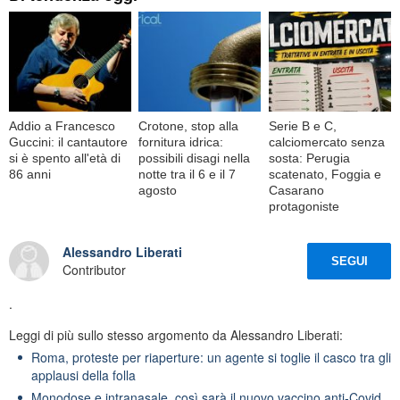
Addio a Francesco
Crotone, stop alla
Serie B e C,
Guccini: il cantautore
fornitura idrica:
calciomercato senza
si è spento all'età di
possibili disagi nella
sosta: Perugia
86 anni
notte tra il 6 e il 7
scatenato, Foggia e
agosto
Casarano
protagoniste
Alessandro Liberati
SEGUI
Contributor
.
Leggi di più sullo stesso argomento da Alessandro Liberati:
Roma, proteste per riaperture: un agente si toglie il casco tra gli
applausi della folla
Monodose e intranasale, così sarà il nuovo vaccino anti-Covid