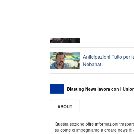
Ponte Morandi, 32 le pene
‘Ndrangheta, 79 arresti: 
Anticipazioni Tutto per la
Nebahat
Blasting News lavora con l’Union
ABOUT
Questa sezione offre informazioni trasparen
su come ci impegniamo a creare news di qu