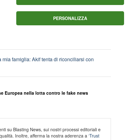
 in primo grado: inflitti oltre 177 anni di carcere
PERSONALIZZA
nei mirino le famiglie storiche del reggino
 mia famiglia: Akif tenta di riconciliarsi con
e Europea nella lotta contro le fake news
ti su Blasting News, sui nostri processi editoriali e
alità. Inoltre, afferma la nostra aderenza a
‘Trust