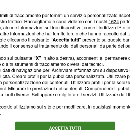
imili di tracciamento per fornirti un servizio personalizzato rispe
stro traffico. Raccogliamo e condividiamo con i nostri
1624
partn
 alcune informazioni sul tuo dispositivo, come l’indirizzo IP e le 
ltre informazioni che hai fornito loro o che hanno raccolto dal tuo
ogie cliccando il pulsante
“Accetta tutti”
presente su questo ban
arabinieri contro la microcriminalità giovanile: 19
o il consenso al trattamento dei dati personali da parte dei par
ndo sul pulsante
“X”
in alto a destra), acconsenti al permanere 
o altri strumenti di tracciamento diversi dai tecnici.
uoi dati di navigazione per: Archiviare informazioni su dispositivo 
edale dopo un'aggressione in centro storico
licità. Creare profili per la pubblicità personalizzata. Utilizzare p
la personalizzazione dei contenuti. Utilizzare profili per la selez
ci. Misurare le prestazioni dei contenuti. Comprendere il pubblic
fonti diverse. Sviluppare e migliorare i servizi. Utilizzare dati l
ookie utilizziamo sul sito e per modificare, in qualsiasi momento,
zionale di narcotraffico gestita dal carcere: 35
.
ACCETTA TUTTI