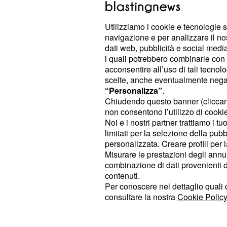
UFO
Utilizziamo i cookie e tecnologie s
navigazione e per analizzare il no
dati web, pubblicità e social media,
TOP VIDEO
i quali potrebbero combinarle con a
acconsentire all’uso di tali tecnol
Roma-Termini, blitz dei c
scelte, anche eventualmente negand
arresti
“Personalizza”
.
Chiudendo questo banner (clicca
non consentono l’utilizzo di cookie 
Noi e i nostri partner trattiamo i t
Trapani, Antonini in osp
limitati per la selezione della pubb
personalizzata. Creare profili per 
Misurare le prestazioni degli annun
combinazione di dati provenienti da 
PLAYLIST
contenuti.
Per conoscere nel dettaglio quali c
'Ndrangheta, rete interna
consultare la nostra
Cookie Policy
arresti