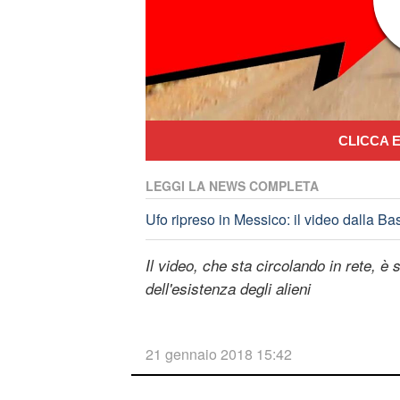
CLICCA E
LEGGI LA NEWS COMPLETA
Ufo ripreso in Messico: il video dalla Ba
Il video, che sta circolando in rete, è 
dell'esistenza degli alieni
21 gennaio 2018 15:42
di
Luca Monetti