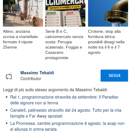
Altino, anziana
Serie B e C,
Crotone, stop alla
uccisa a martellate:
calciomercato senza
fornitura idrica:
fermato il nipote
sosta: Perugia
possibili disagi nella
25enne
scatenato, Foggia e
notte tra il 6 e il 7
Casarano
agosto
protagoniste
Massimo Tebaldi
SEGUI
Contributor
Leggi di più sullo stesso argomento da Massimo Tebaldi:
Rai 1, programmazione stravolta da settembre: Il Paradiso
delle signore non si ferma
Canale5, palinsesto stravolto dal 24 agosto: Tutto per la mia
famiglia e Far Away spostati
La Promessa, cambio programmazione 8 agosto: la soap non
si allunga in prima serata