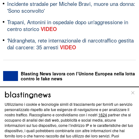
Incidente stradale per Michele Bravi, muore una donna:
'Sono sconvolto'
Trapani, Antonini in ospedale dopo un'aggressione in
centro storico
VIDEO
'Ndrangheta, rete internazionale di narcotraffico gestita
dal carcere: 35 arresti
VIDEO
Blasting News lavora con l’Unione Europea nella lotta
contro le fake news
ABOUT
LINEA EDITORIALE
Utilizziamo i cookie e tecnologie simili di tracciamento per fornirti un servizio
personalizzato rispetto alle tue esigenze di navigazione e per analizzare il
Questa sezione offre informazioni trasparenti su Blasting
nostro traffico. Raccogliamo e condividiamo con i nostri
1624
partner che si
News, sui nostri processi editoriali e su come ci impegniamo a
occupano di analisi dei dati web, pubblicità e social media, alcune
creare news di qualità. Inoltre, afferma la nostra aderenza a
informazioni sul tuo dispositivo, come l’indirizzo IP e le caratteristiche del tuo
‘Trust Project - News with Integrity’
Blasting News non è
dispositivo, i quali potrebbero combinarle con altre informazioni che hai
fornito loro o che hanno raccolto dal tuo utilizzo dei loro servizi. Puoi
ancora membro del programma, ma ha richiesto di farne