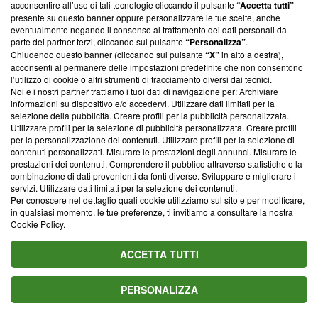
acconsentire all’uso di tali tecnologie cliccando il pulsante
“Accetta tutti”
parte; Trust Project non ha ancora effettuato una verifica di
presente su questo banner oppure personalizzare le tue scelte, anche
conformità agli standard.
eventualmente negando il consenso al trattamento dei dati personali da
parte dei partner terzi, cliccando sul pulsante
“Personalizza”
.
Su di noi
Chiudendo questo banner (cliccando sul pulsante
“X”
in alto a destra),
acconsenti al permanere delle impostazioni predefinite che non consentono
Team editoriale
l’utilizzo di cookie o altri strumenti di tracciamento diversi dai tecnici.
Noi e i nostri partner trattiamo i tuoi dati di navigazione per: Archiviare
Corporate
informazioni su dispositivo e/o accedervi. Utilizzare dati limitati per la
selezione della pubblicità. Creare profili per la pubblicità personalizzata.
Redazione
Utilizzare profili per la selezione di pubblicità personalizzata. Creare profili
per la personalizzazione dei contenuti. Utilizzare profili per la selezione di
Informativa Privacy
contenuti personalizzati. Misurare le prestazioni degli annunci. Misurare le
prestazioni dei contenuti. Comprendere il pubblico attraverso statistiche o la
Cookie Policy
combinazione di dati provenienti da fonti diverse. Sviluppare e migliorare i
servizi. Utilizzare dati limitati per la selezione dei contenuti.
Per conoscere nel dettaglio quali cookie utilizziamo sul sito e per modificare,
Blasting SA, IDI CHE-247.845.224, Via Carlo Frasca, 3 - 6900
in qualsiasi momento, le tue preferenze, ti invitiamo a consultare la nostra
Lugano (Svizzera) Tel:
+39 0690258937
Cookie Policy
.
© 2026 Blasting News
ACCETTA TUTTI
PERSONALIZZA