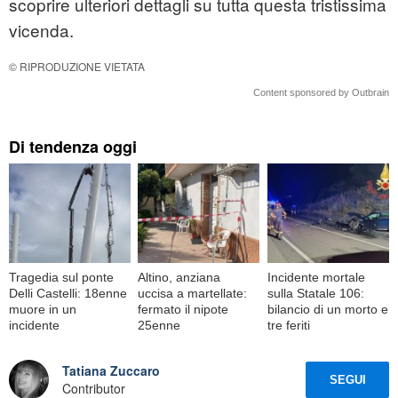
scoprire ulteriori dettagli su tutta questa tristissima
vicenda.
© RIPRODUZIONE VIETATA
Content sponsored by Outbrain
Di tendenza oggi
Tragedia sul ponte
Altino, anziana
Incidente mortale
Delli Castelli: 18enne
uccisa a martellate:
sulla Statale 106:
muore in un
fermato il nipote
bilancio di un morto e
incidente
25enne
tre feriti
Tatiana Zuccaro
SEGUI
Contributor