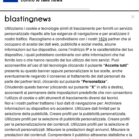
ABOUT
LINEA EDITORIALE
Utilizziamo i cookie e tecnologie simili di tracciamento per fornirti un servizio
Questa sezione offre informazioni trasparenti su Blasting
personalizzato rispetto alle tue esigenze di navigazione e per analizzare il
nostro traffico. Raccogliamo e condividiamo con i nostri
1624
partner che si
News, sui nostri processi editoriali e su come ci impegniamo a
occupano di analisi dei dati web, pubblicità e social media, alcune
creare news di qualità. Inoltre, afferma la nostra aderenza a
informazioni sul tuo dispositivo, come l’indirizzo IP e le caratteristiche del tuo
‘Trust Project - News with Integrity’
Blasting News non è
dispositivo, i quali potrebbero combinarle con altre informazioni che hai
ancora membro del programma, ma ha richiesto di farne
fornito loro o che hanno raccolto dal tuo utilizzo dei loro servizi. Puoi
parte; Trust Project non ha ancora effettuato una verifica di
acconsentire all’uso di tali tecnologie cliccando il pulsante
“Accetta tutti”
conformità agli standard.
presente su questo banner oppure personalizzare le tue scelte, anche
eventualmente negando il consenso al trattamento dei dati personali da
parte dei partner terzi, cliccando sul pulsante
“Personalizza”
.
Su di noi
Chiudendo questo banner (cliccando sul pulsante
“X”
in alto a destra),
acconsenti al permanere delle impostazioni predefinite che non consentono
Team editoriale
l’utilizzo di cookie o altri strumenti di tracciamento diversi dai tecnici.
Noi e i nostri partner trattiamo i tuoi dati di navigazione per: Archiviare
Corporate
informazioni su dispositivo e/o accedervi. Utilizzare dati limitati per la
selezione della pubblicità. Creare profili per la pubblicità personalizzata.
Redazione
Utilizzare profili per la selezione di pubblicità personalizzata. Creare profili
per la personalizzazione dei contenuti. Utilizzare profili per la selezione di
Informativa Privacy
contenuti personalizzati. Misurare le prestazioni degli annunci. Misurare le
prestazioni dei contenuti. Comprendere il pubblico attraverso statistiche o la
Cookie Policy