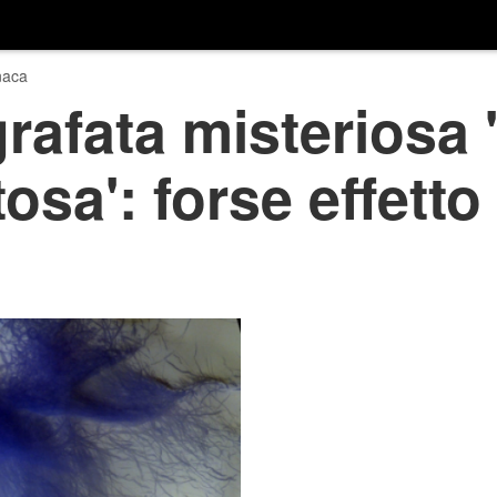
naca
rafata misteriosa 
osa': forse effetto