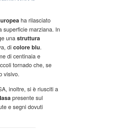
ha rilasciato
Europea
a superficie marziana. In
rge una
struttura
a, di
.
colore blu
me di centinaia e
iccoli tornado che, se
o visivo.
, inoltre, si è riusciti a
presente sul
Nasa
ute e segni dovuti