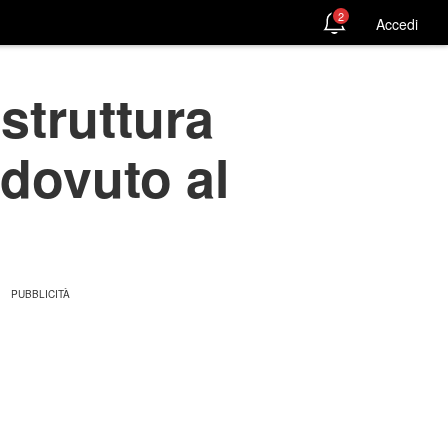
2
Accedi
'struttura
 dovuto al