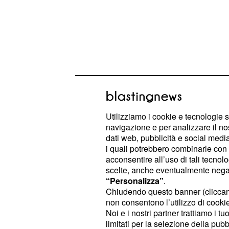
Utilizziamo i cookie e tecnologie s
navigazione e per analizzare il no
dati web, pubblicità e social media,
i quali potrebbero combinarle con a
acconsentire all’uso di tali tecnol
La misteriosa struttu
scelte, anche eventualmente negand
“Personalizza”
.
L'
dell'
ExoMars Trace Gas Orbiter
Chiudendo questo banner (clicca
europea (ESA), lanciata nel 2016,
h
non consentono l’utilizzo di cookie 
immagini decisamente spettacolari
d
Noi e i nostri partner trattiamo i t
limitati per la selezione della pubb
marziana. La sonda, infatti, è dotata 