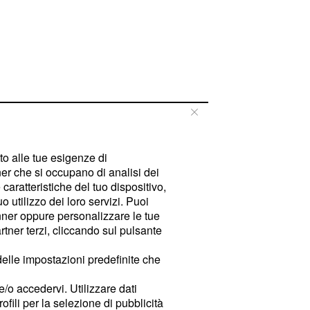
tto alle tue esigenze di
er che si occupano di analisi dei
caratteristiche del tuo dispositivo,
 utilizzo dei loro servizi. Puoi
ner oppure personalizzare le tue
tner terzi, cliccando sul pulsante
delle impostazioni predefinite che
e/o accedervi. Utilizzare dati
rofili per la selezione di pubblicità