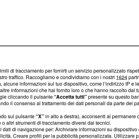
imili di tracciamento per fornirti un servizio personalizzato rispe
stro traffico. Raccogliamo e condividiamo con i nostri
1624
partn
 alcune informazioni sul tuo dispositivo, come l’indirizzo IP e le 
ltre informazioni che hai fornito loro o che hanno raccolto dal tuo
ogie cliccando il pulsante
“Accetta tutti”
presente su questo ban
ra blu su Marte
o il consenso al trattamento dei dati personali da parte dei par
Agenzia spaziale
ndo sul pulsante
“X”
in alto a destra), acconsenti al permanere 
a rilasciato alcune
o altri strumenti di tracciamento diversi dai tecnici.
ella superficie
uoi dati di navigazione per: Archiviare informazioni su dispositivo 
licità. Creare profili per la pubblicità personalizzata. Utilizzare p
di particolari obiettivi