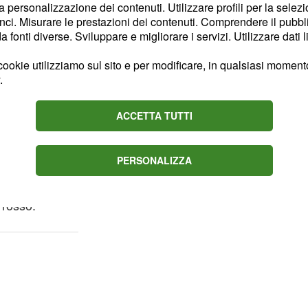
la personalizzazione dei contenuti. Utilizzare profili per la selez
n 3D.
ci. Misurare le prestazioni dei contenuti. Comprendere il pubblic
fonti diverse. Sviluppare e migliorare i servizi. Utilizzare dati l
 sicuramente quella di
ookie utilizziamo sul sito e per modificare, in qualsiasi momento,
enza
, nella
filamentosa
.
. L'immagine
ha
Sabaea"
ienziati
, poiché unica nel
ACCETTA TUTTI
zione blu - che a prima
 una pianta o una
PERSONALIZZA
ebbe conseguenza di
iccoli tornado che si
 rosso.