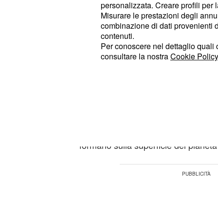
personalizzata. Creare profili per 
per scattare foto del pianeta rosso i
Misurare le prestazioni degli annun
combinazione di dati provenienti da 
La fotografia che sorprende di più è
contenuti.
Per conoscere nel dettaglio quali c
una strana
all'appar
struttura blu,
consultare la nostra
Cookie Policy
regione di Marte chiamata
"Terra 
subito catturato l'attenzione degli sc
suo genere. Questa strana conforma
vista potrebbe quasi far pensare ad
misteriosa creatura - in realtà sar
centinaia di "
", p
diavoli di polvere
formano sulla superficie del pianeta