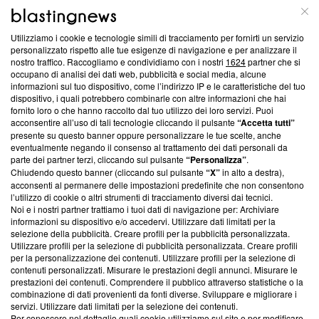
ABOUT
LINEA EDITORIALE
Utilizziamo i cookie e tecnologie simili di tracciamento per fornirti un servizio
Questa sezione offre informazioni trasparenti su Blasting
personalizzato rispetto alle tue esigenze di navigazione e per analizzare il
nostro traffico. Raccogliamo e condividiamo con i nostri
1624
partner che si
News, sui nostri processi editoriali e su come ci impegniamo a
occupano di analisi dei dati web, pubblicità e social media, alcune
creare news di qualità. Inoltre, afferma la nostra aderenza a
informazioni sul tuo dispositivo, come l’indirizzo IP e le caratteristiche del tuo
‘Trust Project - News with Integrity’
Blasting News non è
dispositivo, i quali potrebbero combinarle con altre informazioni che hai
ancora membro del programma, ma ha richiesto di farne
fornito loro o che hanno raccolto dal tuo utilizzo dei loro servizi. Puoi
parte; Trust Project non ha ancora effettuato una verifica di
acconsentire all’uso di tali tecnologie cliccando il pulsante
“Accetta tutti”
conformità agli standard.
presente su questo banner oppure personalizzare le tue scelte, anche
eventualmente negando il consenso al trattamento dei dati personali da
parte dei partner terzi, cliccando sul pulsante
“Personalizza”
.
Su di noi
Chiudendo questo banner (cliccando sul pulsante
“X”
in alto a destra),
acconsenti al permanere delle impostazioni predefinite che non consentono
Team editoriale
l’utilizzo di cookie o altri strumenti di tracciamento diversi dai tecnici.
Noi e i nostri partner trattiamo i tuoi dati di navigazione per: Archiviare
Corporate
informazioni su dispositivo e/o accedervi. Utilizzare dati limitati per la
selezione della pubblicità. Creare profili per la pubblicità personalizzata.
Redazione
Utilizzare profili per la selezione di pubblicità personalizzata. Creare profili
per la personalizzazione dei contenuti. Utilizzare profili per la selezione di
Informativa Privacy
contenuti personalizzati. Misurare le prestazioni degli annunci. Misurare le
prestazioni dei contenuti. Comprendere il pubblico attraverso statistiche o la
Cookie Policy
combinazione di dati provenienti da fonti diverse. Sviluppare e migliorare i
servizi. Utilizzare dati limitati per la selezione dei contenuti.
Blasting SA, IDI CHE-247.845.224, Via Carlo Frasca, 3 - 6900
Per conoscere nel dettaglio quali cookie utilizziamo sul sito e per modificare,