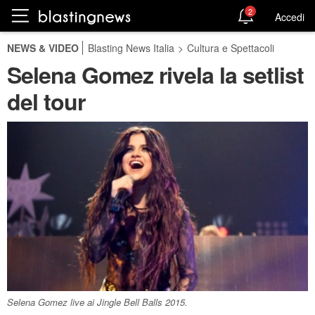
2
Accedi
NEWS & VIDEO
Blasting News Italia
>
Cultura e Spettacoli
Selena Gomez rivela la setlist
del tour
Selena Gomez live ai Jingle Bell Balls 2015.