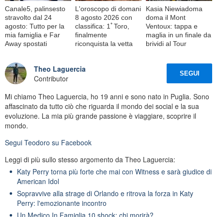
Canale5, palinsesto
L'oroscopo di domani
Kasia Niewiadoma
stravolto dal 24
8 agosto 2026 con
doma il Mont
agosto: Tutto per la
classifica: 1ﾟToro,
Ventoux: tappa e
mia famiglia e Far
finalmente
maglia in un finale da
Away spostati
riconquista la vetta
brividi al Tour
Theo Laguercia
SEGUI
Contributor
Mi chiamo Theo Laguercia, ho 19 anni e sono nato in Puglia. Sono
affascinato da tutto ciò che riguarda il mondo dei social e la sua
evoluzione. La mia più grande passione è viaggiare, scoprire il
mondo.
Segui
Teodoro
su Facebook
Leggi di più sullo stesso argomento da Theo Laguercia:
Katy Perry torna più forte che mai con Witness e sarà giudice di
American Idol
Sopravvive alla strage di Orlando e ritrova la forza in Katy
Perry: l'emozionante incontro
Un Medico In Famiglia 10 shock: chi morirà?